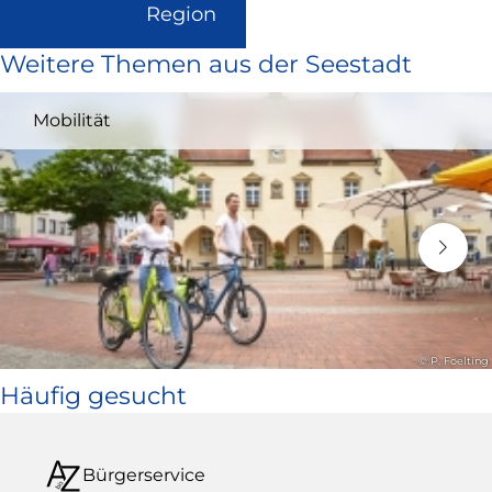
(Link
Region
ist
Weitere Themen aus der Seestadt
extern
und
Mobilität
öffnet
in
neuem
Fenster)
© P. Foelting
Häufig gesucht
Bürgerservice