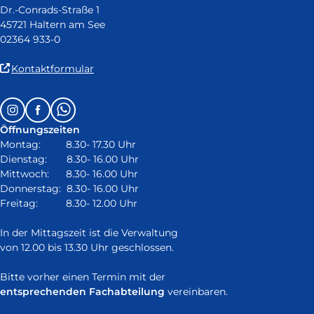
Dr.-Conrads-Straße 1
45721 Haltern am See
02364 933-0
(Link
Kontaktformular
ist
extern
Follow
Instagram
Facebook
Whatsapp
und
us
öffnet
Öffnungszeiten
on:
in
Montag: 8.30- 17.30 Uhr
neuem
Dienstag: 8.30- 16.00 Uhr
Fenster)
Mittwoch: 8.30- 16.00 Uhr
Donnerstag: 8.30- 16.00 Uhr
Freitag: 8.30- 12.00 Uhr
In der Mittagszeit ist die Verwaltung
von 12.00 bis 13.30 Uhr geschlossen.
Bitte vorher einen Termin mit der
entsprechenden Fachabteilung
vereinbaren.