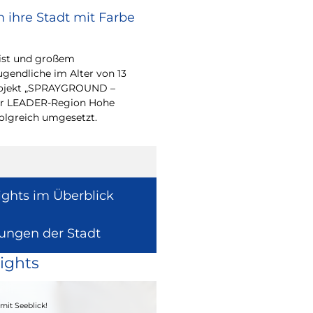
 ihre Stadt mit Farbe
Bürgerpreis Ehre
gesucht
eist und großem
Auch in diesem Jahr m
endliche im Alter von 13
wieder einen oder me
-Projekt „SPRAYGROUND –
für ihr herausragend
 der LEADER-Region Hohe
auszeichnen.
folgreich umgesetzt.
ights im Überblick
lungen der Stadt
ights
04. - 06.09.2026
mit Seeblick!
Heimatfest