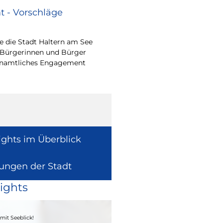
 - Vorschläge
Renovierungsarbe
Sommerferien
 die Stadt Haltern am See
Während der Sommerfe
 Bürgerinnen und Bürger
See die unterrichtsfrei
renamtliches Engagement
Modernisierungs-, Re
Instandhaltungsarbeite
Gebäuden umzusetzen
ights im Überblick
lungen der Stadt
ights
04. - 06.09.2026
mit Seeblick!
Heimatfest