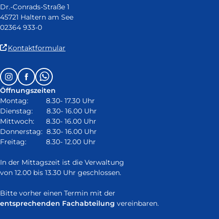
Dr.-Conrads-Straße 1
45721 Haltern am See
02364 933-0
(Link
Kontaktformular
ist
extern
Follow
Instagram
Facebook
Whatsapp
und
us
öffnet
Öffnungszeiten
on:
in
Montag: 8.30- 17.30 Uhr
neuem
Dienstag: 8.30- 16.00 Uhr
Fenster)
Mittwoch: 8.30- 16.00 Uhr
Donnerstag: 8.30- 16.00 Uhr
Freitag: 8.30- 12.00 Uhr
In der Mittagszeit ist die Verwaltung
von 12.00 bis 13.30 Uhr geschlossen.
Bitte vorher einen Termin mit der
entsprechenden Fachabteilung
vereinbaren.