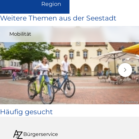
(Link
Region
ist
Weitere Themen aus der Seestadt
extern
und
Mobilität
öffnet
in
neuem
Fenster)
© P. Foelting
Häufig gesucht
Bürgerservice