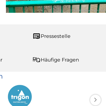
© Stadt Haltern am See
Pressestelle
r
Häufige Fragen
n