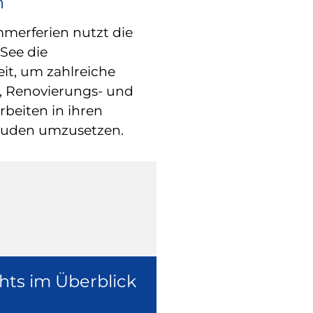
n
RATHAUS
Blindgänger 
erferien nutzt die
See die
entschärft –
eit, um zahlreiche
freigegeben
, Renovierungs- und
beiten in ihren
Die Fliegerbom
äuden umzusetzen.
Weltkrieg in der
ist inzwischen e
worden.
hts im Überblick