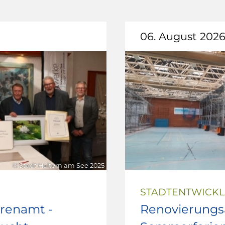
06. August 202
© Stadt Haltern am See 2025
STADTENTWICK
hrenamt -
Renovierungsa