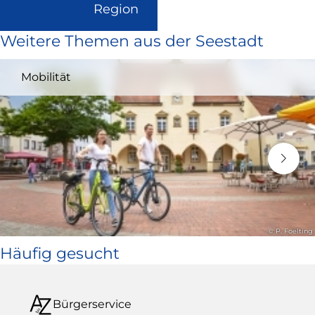
(Link
Region
ist
Weitere Themen aus der Seestadt
extern
und
Mobilität
öffnet
in
neuem
Fenster)
© P. Foelting
Häufig gesucht
Bürgerservice