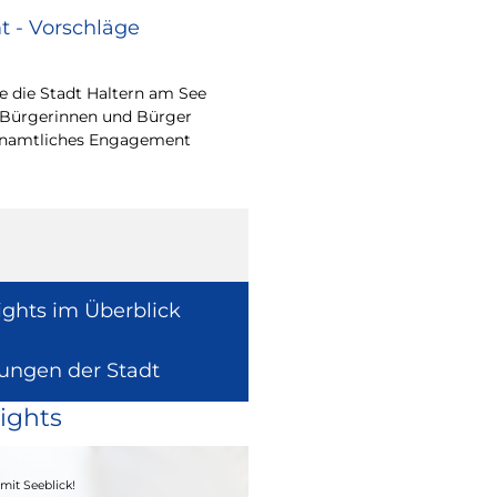
 - Vorschläge
Renovierungsarbe
Sommerferien
 die Stadt Haltern am See
Während der Sommerfe
 Bürgerinnen und Bürger
See die unterrichtsfrei
renamtliches Engagement
Modernisierungs-, Re
Instandhaltungsarbeite
Gebäuden umzusetzen
ights im Überblick
lungen der Stadt
ights
04. - 06.09.2026
mit Seeblick!
Heimatfest