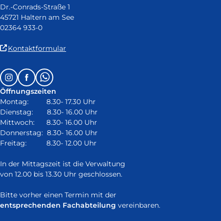
Dr.-Conrads-Straße 1
45721 Haltern am See
02364 933-0
(Link
Kontaktformular
ist
extern
Follow
Instagram
Facebook
Whatsapp
und
us
öffnet
Öffnungszeiten
on:
in
Montag: 8.30- 17.30 Uhr
neuem
Dienstag: 8.30- 16.00 Uhr
Fenster)
Mittwoch: 8.30- 16.00 Uhr
Donnerstag: 8.30- 16.00 Uhr
Freitag: 8.30- 12.00 Uhr
In der Mittagszeit ist die Verwaltung
von 12.00 bis 13.30 Uhr geschlossen.
Bitte vorher einen Termin mit der
entsprechenden Fachabteilung
vereinbaren.