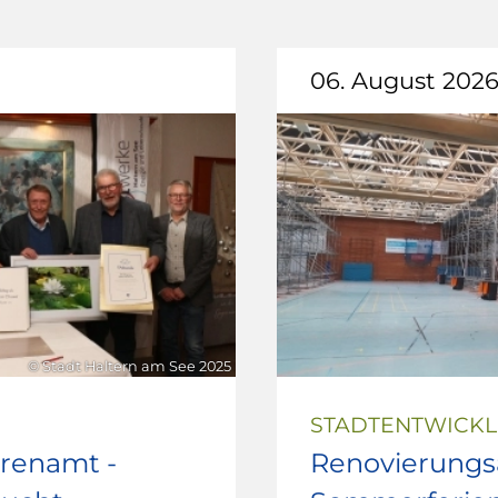
06. August 202
© Stadt Haltern am See 2025
STADTENTWICK
hrenamt -
Renovierungsa