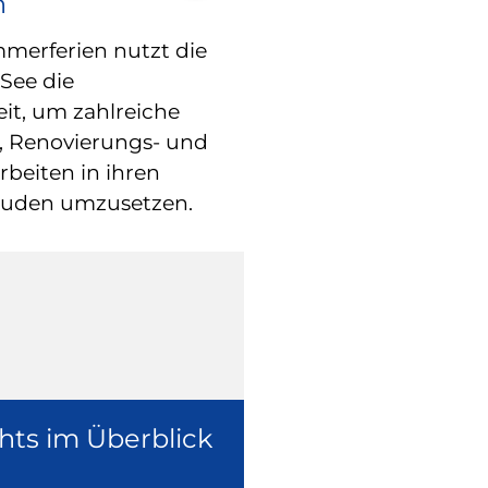
n
RATHAUS
Blindgänger 
erferien nutzt die
See die
entschärft –
eit, um zahlreiche
freigegeben
, Renovierungs- und
beiten in ihren
Die Fliegerbom
äuden umzusetzen.
Weltkrieg in der
ist inzwischen e
worden.
hts im Überblick