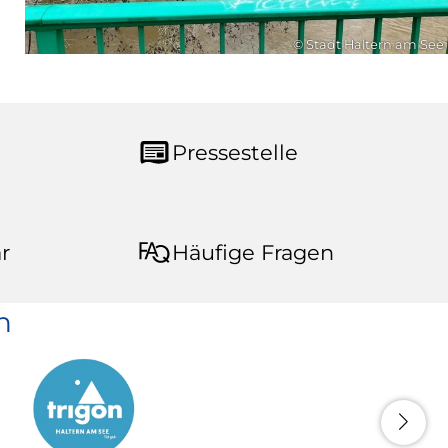
© Stadt Haltern am See
Pressestelle
r
Häufige Fragen
n