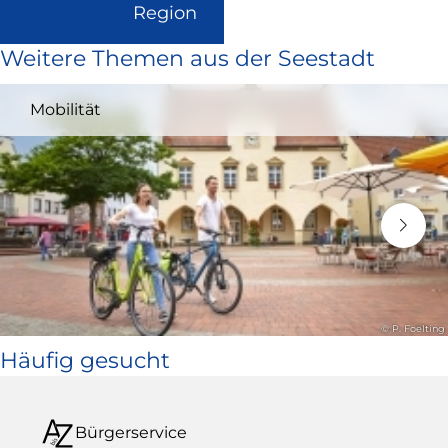
(Link
Region
ist
Weitere Themen aus der Seestadt
extern
und
Mobilität
öffnet
in
neuem
Fenster)
© P. Foelting
Häufig gesucht
Bürgerservice