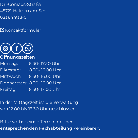
Dr.-Conrads-Straße 1
45721 Haltern am See
02364 933-0
(Link
Kontaktformular
ist
extern
Follow
Instagram
Facebook
Whatsapp
und
us
öffnet
Öffnungszeiten
on:
in
Montag: 8.30- 17.30 Uhr
neuem
Dienstag: 8.30- 16.00 Uhr
Fenster)
Mittwoch: 8.30- 16.00 Uhr
Donnerstag: 8.30- 16.00 Uhr
Freitag: 8.30- 12.00 Uhr
In der Mittagszeit ist die Verwaltung
von 12.00 bis 13.30 Uhr geschlossen.
Bitte vorher einen Termin mit der
entsprechenden Fachabteilung
vereinbaren.