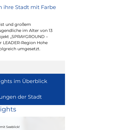
 ihre Stadt mit Farbe
Bürgerpreis Ehre
gesucht
eist und großem
Auch in diesem Jahr m
endliche im Alter von 13
wieder einen oder me
-Projekt „SPRAYGROUND –
für ihr herausragend
 der LEADER-Region Hohe
auszeichnen.
folgreich umgesetzt.
ights im Überblick
lungen der Stadt
ights
04. - 06.09.2026
mit Seeblick!
Heimatfest