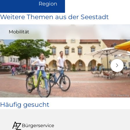
(Link
Region
ist
Weitere Themen aus der Seestadt
extern
und
Mobilität
öffnet
in
neuem
Fenster)
© P. Foelting
Häufig gesucht
Bürgerservice