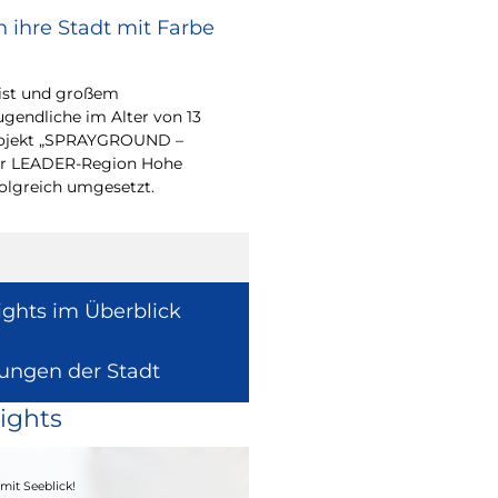
 ihre Stadt mit Farbe
Bürgerpreis Ehre
gesucht
eist und großem
Auch in diesem Jahr m
endliche im Alter von 13
wieder einen oder me
-Projekt „SPRAYGROUND –
für ihr herausragend
 der LEADER-Region Hohe
auszeichnen.
folgreich umgesetzt.
ights im Überblick
lungen der Stadt
ights
04. - 06.09.2026
mit Seeblick!
Heimatfest