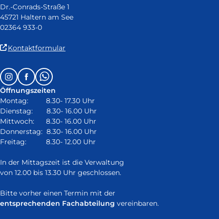
Dr.-Conrads-Straße 1
45721 Haltern am See
02364 933-0
(Link
Kontaktformular
ist
extern
Follow
Instagram
Facebook
Whatsapp
und
us
öffnet
Öffnungszeiten
on:
in
Montag: 8.30- 17.30 Uhr
neuem
Dienstag: 8.30- 16.00 Uhr
Fenster)
Mittwoch: 8.30- 16.00 Uhr
Donnerstag: 8.30- 16.00 Uhr
Freitag: 8.30- 12.00 Uhr
In der Mittagszeit ist die Verwaltung
von 12.00 bis 13.30 Uhr geschlossen.
Bitte vorher einen Termin mit der
entsprechenden Fachabteilung
vereinbaren.