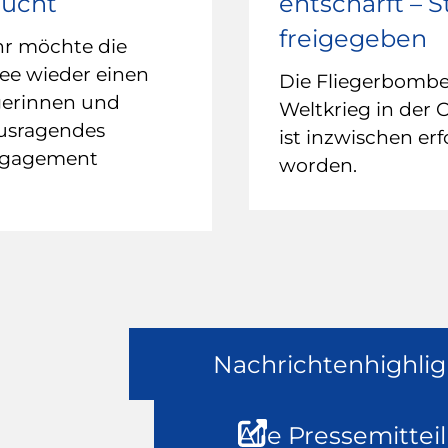
sucht
entschärft – 
freigegeben
hr möchte die
ee wieder einen
Die Fliegerbomb
gerinnen und
Weltkrieg in der 
ausragendes
ist inzwischen erf
ngagement
worden.
Nachrichtenhighlig
Alle Pressemittei