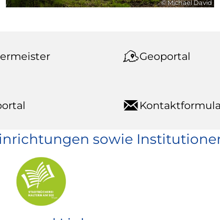
© Michael David
ermeister
Geoportal
ortal
Kontaktformula
einrichtungen sowie Institutione