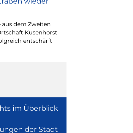
Straßen wieder
RATHAUS
Europa vor O
e aus dem Zweiten
Wie europäische
Ortschaft Kusenhorst
konkret in der 
olgreich entschärft
überzeugte sich
Europaabgeordne
Ruhr, Dennis Ra
hts im Überblick
lungen der Stadt