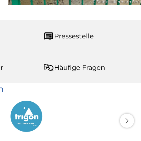
© Stadt Haltern am See
Pressestelle
r
Häufige Fragen
n