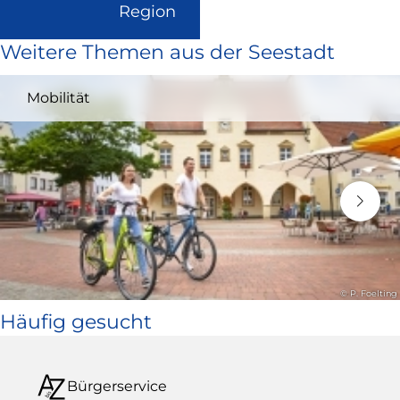
(Link
Region
ist
Weitere Themen aus der Seestadt
extern
und
Mobilität
öffnet
in
neuem
Fenster)
© P. Foelting
Häufig gesucht
Bürgerservice