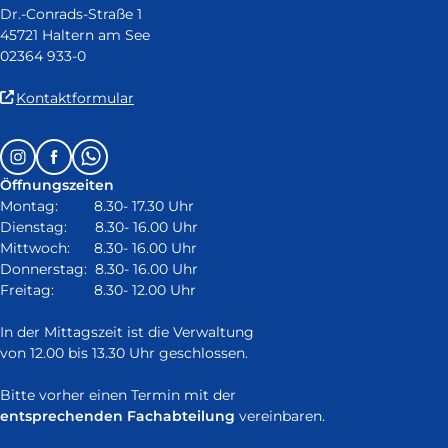
Dr.-Conrads-Straße 1
45721 Haltern am See
02364 933-0
(Link
Kontaktformular
ist
extern
Follow
Instagram
Facebook
Whatsapp
und
us
öffnet
Öffnungszeiten
on:
in
Montag: 8.30- 17.30 Uhr
neuem
Dienstag: 8.30- 16.00 Uhr
Fenster)
Mittwoch: 8.30- 16.00 Uhr
Donnerstag: 8.30- 16.00 Uhr
Freitag: 8.30- 12.00 Uhr
In der Mittagszeit ist die Verwaltung
von 12.00 bis 13.30 Uhr geschlossen.
Bitte vorher einen Termin mit der
entsprechenden Fachabteilung
vereinbaren.