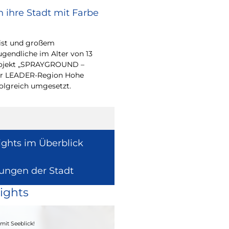
 ihre Stadt mit Farbe
Bürgerpreis Ehre
gesucht
eist und großem
Auch in diesem Jahr m
endliche im Alter von 13
wieder einen oder me
-Projekt „SPRAYGROUND –
für ihr herausragend
 der LEADER-Region Hohe
auszeichnen.
folgreich umgesetzt.
ights im Überblick
lungen der Stadt
ights
04. - 06.09.2026
mit Seeblick!
Heimatfest