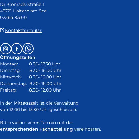
Dr.-Conrads-Straße 1
45721 Haltern am See
02364 933-0
(Link
Kontaktformular
ist
extern
Follow
Instagram
Facebook
Whatsapp
und
us
öffnet
Öffnungszeiten
on:
in
Montag: 8.30- 17.30 Uhr
neuem
Dienstag: 8.30- 16.00 Uhr
Fenster)
Mittwoch: 8.30- 16.00 Uhr
Donnerstag: 8.30- 16.00 Uhr
Freitag: 8.30- 12.00 Uhr
In der Mittagszeit ist die Verwaltung
von 12.00 bis 13.30 Uhr geschlossen.
Bitte vorher einen Termin mit der
entsprechenden Fachabteilung
vereinbaren.