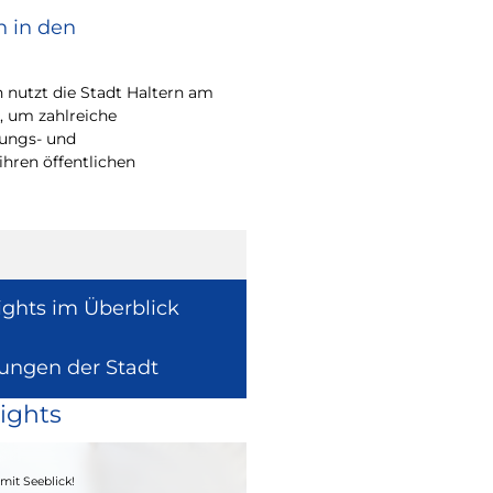
n in den
Bürgerpreis Ehre
gesucht
nutzt die Stadt Haltern am
Auch in diesem Jahr m
t, um zahlreiche
wieder einen oder me
rungs- und
für ihr herausragend
ihren öffentlichen
auszeichnen.
ights im Überblick
lungen der Stadt
ights
04. - 06.09.2026
mit Seeblick!
Heimatfest