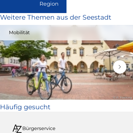
(Link
Region
ist
Weitere Themen aus der Seestadt
extern
und
Mobilität
öffnet
in
neuem
Fenster)
© P. Foelting
Häufig gesucht
Bürgerservice