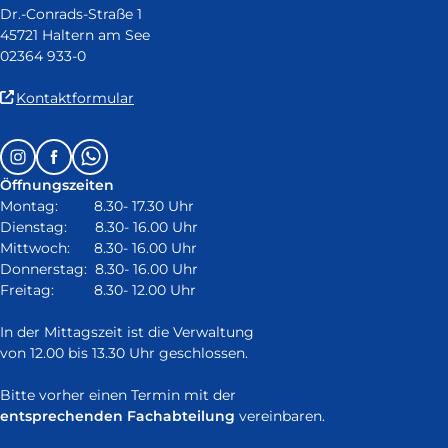
Dr.-Conrads-Straße 1
45721 Haltern am See
02364 933-0
(Link
Kontaktformular
ist
extern
Follow
Instagram
Facebook
Whatsapp
und
us
öffnet
Öffnungszeiten
on:
in
Montag: 8.30- 17.30 Uhr
neuem
Dienstag: 8.30- 16.00 Uhr
Fenster)
Mittwoch: 8.30- 16.00 Uhr
Donnerstag: 8.30- 16.00 Uhr
Freitag: 8.30- 12.00 Uhr
In der Mittagszeit ist die Verwaltung
von 12.00 bis 13.30 Uhr geschlossen.
Bitte vorher einen Termin mit der
entsprechenden Fachabteilung
vereinbaren.