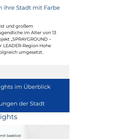
 ihre Stadt mit Farbe
Bürgerpreis Ehre
gesucht
eist und großem
Auch in diesem Jahr m
endliche im Alter von 13
wieder einen oder me
-Projekt „SPRAYGROUND –
für ihr herausragend
 der LEADER-Region Hohe
auszeichnen.
folgreich umgesetzt.
ights im Überblick
lungen der Stadt
ights
04. - 06.09.2026
mit Seeblick!
Heimatfest