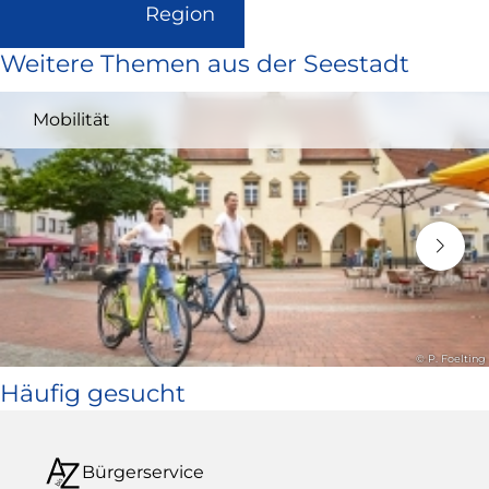
(Link
Region
ist
Weitere Themen aus der Seestadt
extern
und
Mobilität
öffnet
in
neuem
Fenster)
© P. Foelting
Häufig gesucht
Bürgerservice