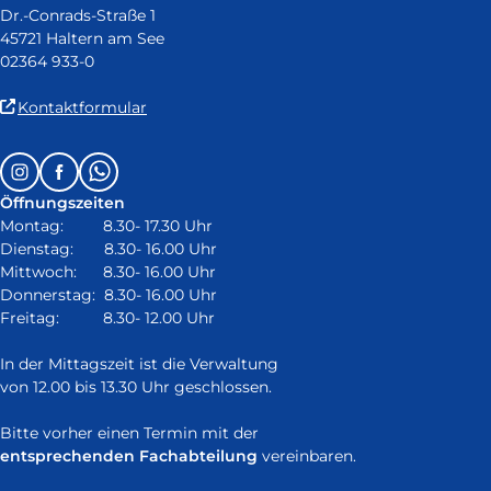
Dr.-Conrads-Straße 1
45721 Haltern am See
02364 933-0
(Link
Kontaktformular
ist
extern
Follow
Instagram
Facebook
Whatsapp
und
us
öffnet
Öffnungszeiten
on:
in
Montag: 8.30- 17.30 Uhr
neuem
Dienstag: 8.30- 16.00 Uhr
Fenster)
Mittwoch: 8.30- 16.00 Uhr
Donnerstag: 8.30- 16.00 Uhr
Freitag: 8.30- 12.00 Uhr
In der Mittagszeit ist die Verwaltung
von 12.00 bis 13.30 Uhr geschlossen.
Bitte vorher einen Termin mit der
entsprechenden Fachabteilung
vereinbaren.