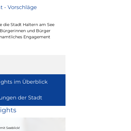
 - Vorschläge
Renovierungsarbe
Sommerferien
 die Stadt Haltern am See
Während der Sommerfe
 Bürgerinnen und Bürger
See die unterrichtsfrei
renamtliches Engagement
Modernisierungs-, Re
Instandhaltungsarbeite
Gebäuden umzusetzen
ights im Überblick
lungen der Stadt
ights
04. - 06.09.2026
mit Seeblick!
Heimatfest