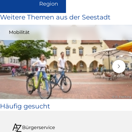
(Link
Region
ist
Weitere Themen aus der Seestadt
extern
und
Mobilität
öffnet
in
neuem
Fenster)
© P. Foelting
Häufig gesucht
Bürgerservice