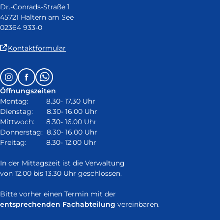
Dr.-Conrads-Straße 1
45721 Haltern am See
02364 933-0
(Link
Kontaktformular
ist
extern
Follow
Instagram
Facebook
Whatsapp
und
us
öffnet
Öffnungszeiten
on:
in
Montag: 8.30- 17.30 Uhr
neuem
Dienstag: 8.30- 16.00 Uhr
Fenster)
Mittwoch: 8.30- 16.00 Uhr
Donnerstag: 8.30- 16.00 Uhr
Freitag: 8.30- 12.00 Uhr
In der Mittagszeit ist die Verwaltung
von 12.00 bis 13.30 Uhr geschlossen.
Bitte vorher einen Termin mit der
entsprechenden Fachabteilung
vereinbaren.