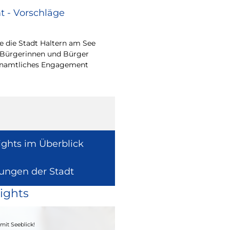
 - Vorschläge
Renovierungsarbe
Sommerferien
 die Stadt Haltern am See
Während der Sommerfe
 Bürgerinnen und Bürger
See die unterrichtsfrei
renamtliches Engagement
Modernisierungs-, Re
Instandhaltungsarbeite
Gebäuden umzusetzen
ights im Überblick
lungen der Stadt
ights
04. - 06.09.2026
mit Seeblick!
Heimatfest