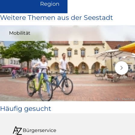
(Link
Region
ist
Weitere Themen aus der Seestadt
extern
und
Mobilität
öffnet
in
neuem
Fenster)
© P. Foelting
Häufig gesucht
Bürgerservice