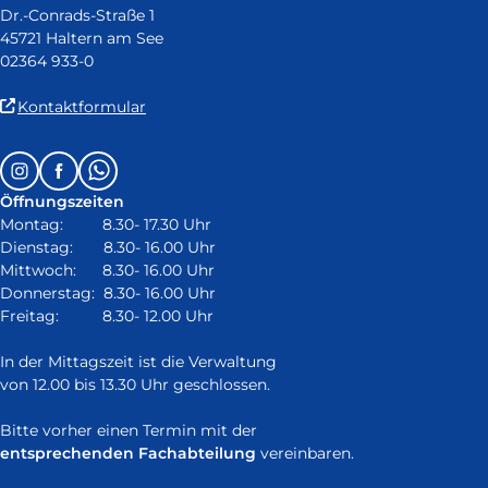
Dr.-Conrads-Straße 1
45721 Haltern am See
02364 933-0
(Link
Kontaktformular
ist
extern
Follow
Instagram
Facebook
Whatsapp
und
us
öffnet
Öffnungszeiten
on:
in
Montag: 8.30- 17.30 Uhr
neuem
Dienstag: 8.30- 16.00 Uhr
Fenster)
Mittwoch: 8.30- 16.00 Uhr
Donnerstag: 8.30- 16.00 Uhr
Freitag: 8.30- 12.00 Uhr
In der Mittagszeit ist die Verwaltung
von 12.00 bis 13.30 Uhr geschlossen.
Bitte vorher einen Termin mit der
entsprechenden Fachabteilung
vereinbaren.