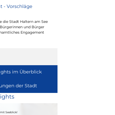
 - Vorschläge
Renovierungsarbe
Sommerferien
 die Stadt Haltern am See
Während der Sommerfe
 Bürgerinnen und Bürger
See die unterrichtsfrei
renamtliches Engagement
Modernisierungs-, Re
Instandhaltungsarbeite
Gebäuden umzusetzen
ights im Überblick
lungen der Stadt
ights
04. - 06.09.2026
mit Seeblick!
Heimatfest