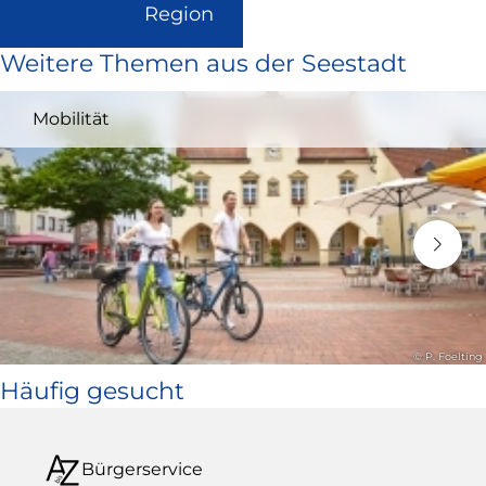
(Link
Region
ist
Weitere Themen aus der Seestadt
extern
und
Mobilität
öffnet
in
neuem
Fenster)
© P. Foelting
Häufig gesucht
Bürgerservice