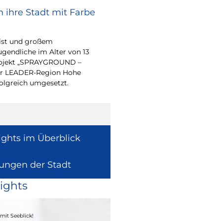
 ihre Stadt mit Farbe
Renovierungsarbe
Sommerferien
eist und großem
Während der Sommerfe
endliche im Alter von 13
See die unterrichtsfrei
-Projekt „SPRAYGROUND –
Modernisierungs-, Re
 der LEADER-Region Hohe
Instandhaltungsarbeite
folgreich umgesetzt.
Gebäuden umzusetzen
ights im Überblick
lungen der Stadt
ights
04. - 06.09.2026
mit Seeblick!
Heimatfest