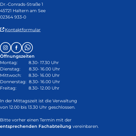
Dr.-Conrads-Straße 1
45721 Haltern am See
02364 933-0
(Link
Kontaktformular
ist
extern
Follow
Instagram
Facebook
Whatsapp
und
us
öffnet
Öffnungszeiten
on:
in
Montag: 8.30- 17.30 Uhr
neuem
Dienstag: 8.30- 16.00 Uhr
Fenster)
Mittwoch: 8.30- 16.00 Uhr
Donnerstag: 8.30- 16.00 Uhr
Freitag: 8.30- 12.00 Uhr
In der Mittagszeit ist die Verwaltung
von 12.00 bis 13.30 Uhr geschlossen.
Bitte vorher einen Termin mit der
entsprechenden Fachabteilung
vereinbaren.