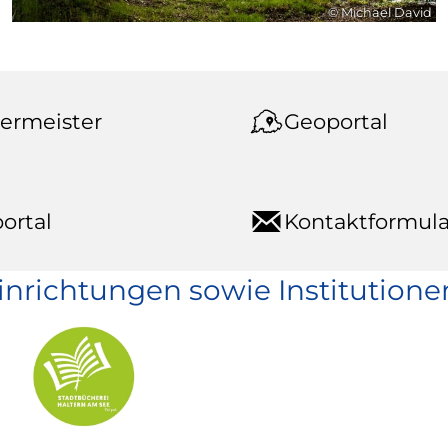
© Michael David
ermeister
Geoportal
ortal
Kontaktformula
einrichtungen sowie Institutione