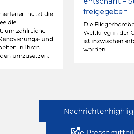
entschärft – 
freigegeben
rferien nutzt die
ee die
Die Fliegerbomb
it, um zahlreiche
Weltkrieg in der 
 Renovierungs- und
ist inzwischen erf
eiten in ihren
worden.
uden umzusetzen.
Nachrichtenhighlig
Alle Pressemittei