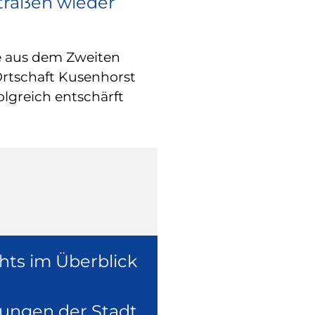
Straßen wieder
RATHAUS
Europa vor O
e aus dem Zweiten
Wie europäische
Ortschaft Kusenhorst
konkret in der 
olgreich entschärft
überzeugte sich
Europaabgeordne
Ruhr, Dennis Ra
hts im Überblick
lungen der Stadt