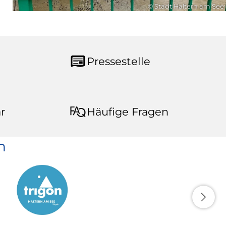
© Stadt Haltern am See
Pressestelle
r
Häufige Fragen
n