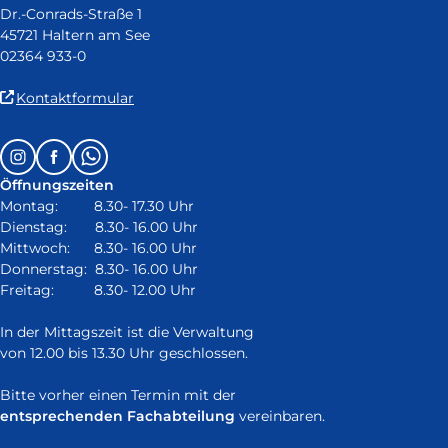
Dr.-Conrads-Straße 1
45721 Haltern am See
02364 933-0
(Link
Kontaktformular
ist
extern
Follow
Instagram
Facebook
Whatsapp
und
us
öffnet
Öffnungszeiten
on:
in
Montag: 8.30- 17.30 Uhr
neuem
Dienstag: 8.30- 16.00 Uhr
Fenster)
Mittwoch: 8.30- 16.00 Uhr
Donnerstag: 8.30- 16.00 Uhr
Freitag: 8.30- 12.00 Uhr
In der Mittagszeit ist die Verwaltung
von 12.00 bis 13.30 Uhr geschlossen.
Bitte vorher einen Termin mit der
entsprechenden Fachabteilung
vereinbaren.