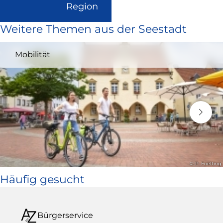
(Link
Region
ist
Weitere Themen aus der Seestadt
extern
und
Mobilität
öffnet
in
neuem
Fenster)
© P. Foelting
Häufig gesucht
Bürgerservice