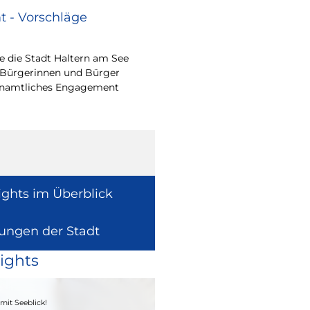
 - Vorschläge
Renovierungsarbe
Sommerferien
 die Stadt Haltern am See
Während der Sommerfe
 Bürgerinnen und Bürger
See die unterrichtsfrei
renamtliches Engagement
Modernisierungs-, Re
Instandhaltungsarbeite
Gebäuden umzusetzen
ights im Überblick
lungen der Stadt
ights
04. - 06.09.2026
mit Seeblick!
Heimatfest