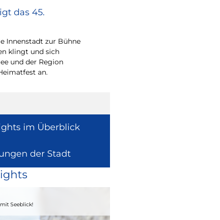
gt das 45.
Europa vor Ort
Wie europäische Förde
Region wirken, davon 
e Innenstadt zur Bühne
Europaabgeordnete fü
en klingt und sich
Radtke.
ee und der Region
Heimatfest an.
ights im Überblick
lungen der Stadt
ights
04. - 06.09.2026
mit Seeblick!
Heimatfest