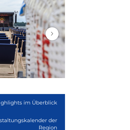
ighlights im Überblick
nstaltungskalender der
(Link
Region