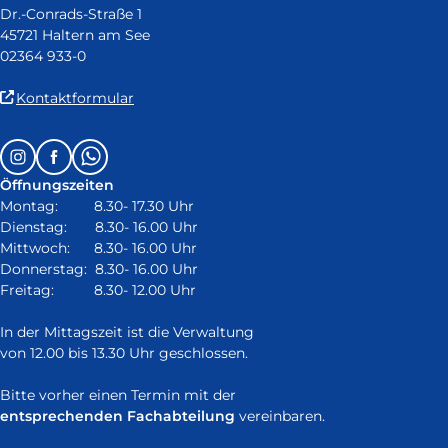
Dr.-Conrads-Straße 1
45721 Haltern am See
02364 933-0
(Link
Kontaktformular
ist
extern
Follow
Instagram
Facebook
Whatsapp
und
us
öffnet
Öffnungszeiten
on:
in
Montag: 8.30- 17.30 Uhr
neuem
Dienstag: 8.30- 16.00 Uhr
Fenster)
Mittwoch: 8.30- 16.00 Uhr
Donnerstag: 8.30- 16.00 Uhr
Freitag: 8.30- 12.00 Uhr
In der Mittagszeit ist die Verwaltung
von 12.00 bis 13.30 Uhr geschlossen.
Bitte vorher einen Termin mit der
entsprechenden Fachabteilung
vereinbaren.