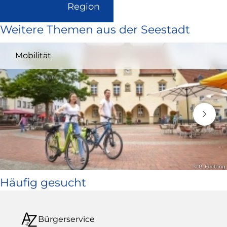
(Link
Region
ist
Weitere Themen aus der Seestadt
extern
und
Mobilität
öffnet
in
neuem
Fenster)
© P. Foelting
Häufig gesucht
Bürgerservice