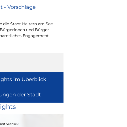
 - Vorschläge
Renovierungsarbe
Sommerferien
 die Stadt Haltern am See
Während der Sommerfe
 Bürgerinnen und Bürger
See die unterrichtsfrei
renamtliches Engagement
Modernisierungs-, Re
Instandhaltungsarbeite
Gebäuden umzusetzen
ights im Überblick
lungen der Stadt
ights
04. - 06.09.2026
mit Seeblick!
Heimatfest