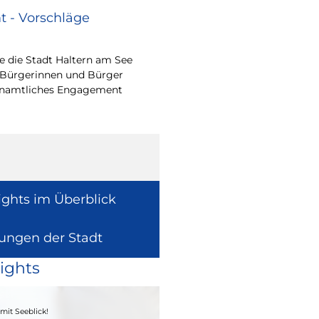
 - Vorschläge
Renovierungsarbe
Sommerferien
 die Stadt Haltern am See
Während der Sommerfe
 Bürgerinnen und Bürger
See die unterrichtsfrei
renamtliches Engagement
Modernisierungs-, Re
Instandhaltungsarbeite
Gebäuden umzusetzen
ights im Überblick
lungen der Stadt
ights
04. - 06.09.2026
mit Seeblick!
Heimatfest