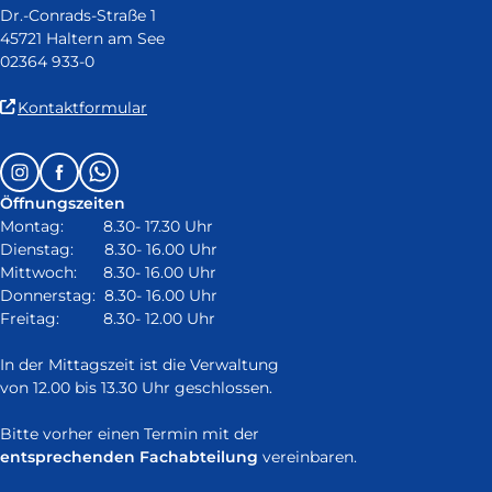
Dr.-Conrads-Straße 1
45721 Haltern am See
02364 933-0
(Link
Kontaktformular
ist
extern
Follow
Instagram
Facebook
Whatsapp
und
us
öffnet
Öffnungszeiten
on:
in
Montag: 8.30- 17.30 Uhr
neuem
Dienstag: 8.30- 16.00 Uhr
Fenster)
Mittwoch: 8.30- 16.00 Uhr
Donnerstag: 8.30- 16.00 Uhr
Freitag: 8.30- 12.00 Uhr
In der Mittagszeit ist die Verwaltung
von 12.00 bis 13.30 Uhr geschlossen.
Bitte vorher einen Termin mit der
entsprechenden Fachabteilung
vereinbaren.