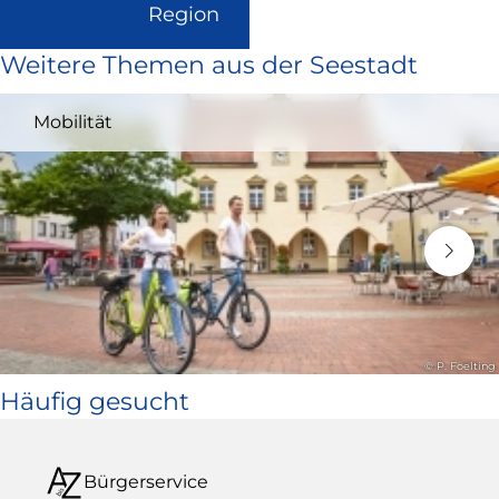
(Link
Region
ist
Weitere Themen aus der Seestadt
extern
und
Mobilität
öffnet
in
neuem
Fenster)
© P. Foelting
Häufig gesucht
Bürgerservice