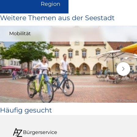
(Link
Region
ist
Weitere Themen aus der Seestadt
extern
und
Mobilität
öffnet
in
neuem
Fenster)
© P. Foelting
Häufig gesucht
Bürgerservice