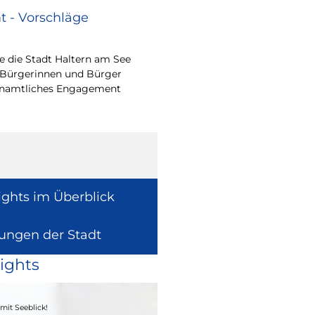
 - Vorschläge
Renovierungsarbe
Sommerferien
 die Stadt Haltern am See
Während der Sommerfe
 Bürgerinnen und Bürger
See die unterrichtsfrei
renamtliches Engagement
Modernisierungs-, Re
Instandhaltungsarbeite
Gebäuden umzusetzen
ights im Überblick
lungen der Stadt
ights
04. - 06.09.2026
mit Seeblick!
Heimatfest