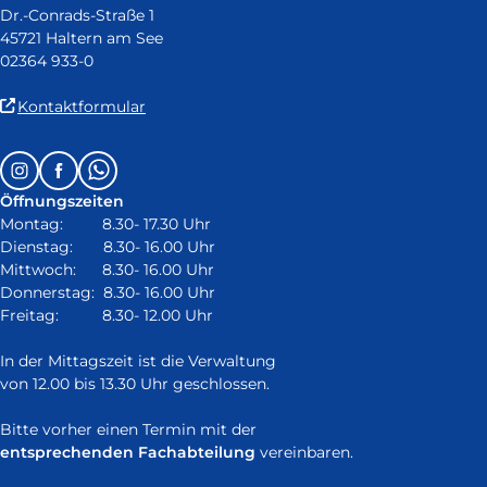
Dr.-Conrads-Straße 1
45721 Haltern am See
02364 933-0
(Link
Kontaktformular
ist
extern
Follow
Instagram
Facebook
Whatsapp
und
us
öffnet
Öffnungszeiten
on:
in
Montag: 8.30- 17.30 Uhr
neuem
Dienstag: 8.30- 16.00 Uhr
Fenster)
Mittwoch: 8.30- 16.00 Uhr
Donnerstag: 8.30- 16.00 Uhr
Freitag: 8.30- 12.00 Uhr
In der Mittagszeit ist die Verwaltung
von 12.00 bis 13.30 Uhr geschlossen.
Bitte vorher einen Termin mit der
entsprechenden Fachabteilung
vereinbaren.