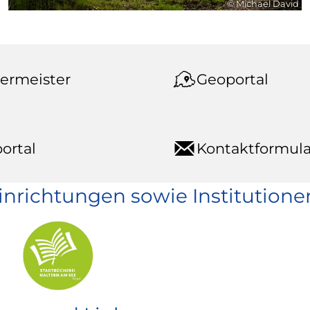
© Michael David
ermeister
Geoportal
ortal
Kontaktformula
einrichtungen sowie Institutione