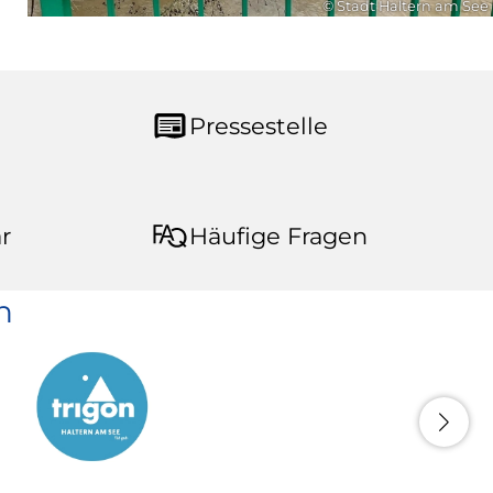
© Stadt Haltern am See
Pressestelle
r
Häufige Fragen
n