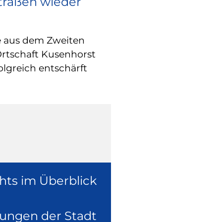
Straßen wieder
RATHAUS
Europa vor O
e aus dem Zweiten
Wie europäische
Ortschaft Kusenhorst
konkret in der 
olgreich entschärft
überzeugte sich
Europaabgeordne
Ruhr, Dennis Ra
hts im Überblick
lungen der Stadt