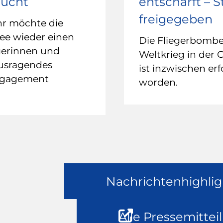
sucht
entschärft – 
freigegeben
hr möchte die
ee wieder einen
Die Fliegerbomb
gerinnen und
Weltkrieg in der 
ausragendes
ist inzwischen erf
ngagement
worden.
Nachrichtenhighlig
Alle Pressemittei