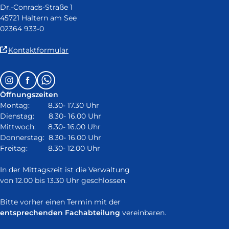
Dr.-Conrads-Straße 1
45721 Haltern am See
02364 933-0
(Link
Kontaktformular
ist
extern
Follow
Instagram
Facebook
Whatsapp
und
us
öffnet
Öffnungszeiten
on:
in
Montag: 8.30- 17.30 Uhr
neuem
Dienstag: 8.30- 16.00 Uhr
Fenster)
Mittwoch: 8.30- 16.00 Uhr
Donnerstag: 8.30- 16.00 Uhr
Freitag: 8.30- 12.00 Uhr
In der Mittagszeit ist die Verwaltung
von 12.00 bis 13.30 Uhr geschlossen.
Bitte vorher einen Termin mit der
entsprechenden Fachabteilung
vereinbaren.