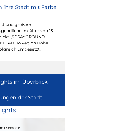
 ihre Stadt mit Farbe
Bürgerpreis Ehre
gesucht
eist und großem
Auch in diesem Jahr m
endliche im Alter von 13
wieder einen oder me
-Projekt „SPRAYGROUND –
für ihr herausragend
 der LEADER-Region Hohe
auszeichnen.
folgreich umgesetzt.
ights im Überblick
lungen der Stadt
ights
04. - 06.09.2026
mit Seeblick!
Heimatfest