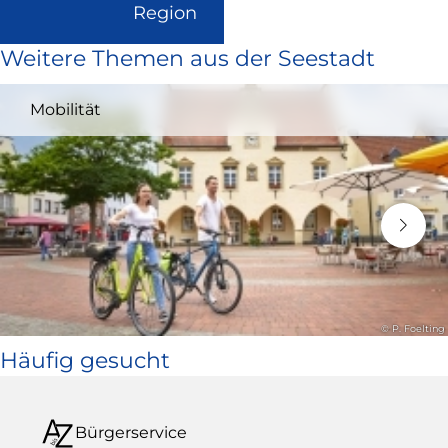
(Link
Region
ist
Weitere Themen aus der Seestadt
extern
und
Mobilität
öffnet
in
neuem
Fenster)
© P. Foelting
Häufig gesucht
Bürgerservice