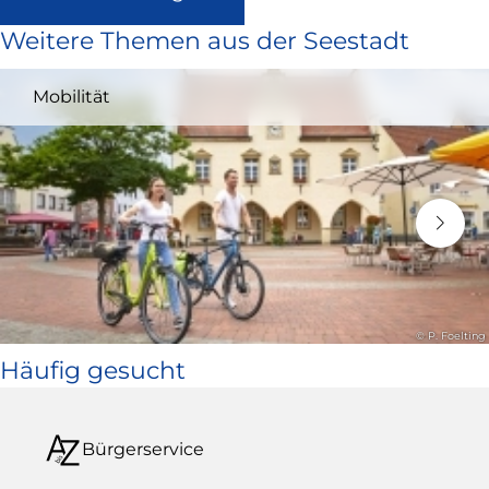
ist
Weitere Themen aus der Seestadt
extern
und
Mobilität
öffnet
in
neuem
Fenster)
© P. Foelting
Häufig gesucht
Bürgerservice