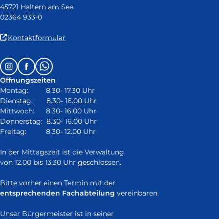
45721 Haltern am See
02364 933-0
(Link
Kontaktformular
ist
extern
Follow
Instagram
Facebook
Whatsapp
und
us
öffnet
Öffnungszeiten
on:
in
Montag: 8.30- 17.30 Uhr
neuem
Dienstag: 8.30- 16.00 Uhr
Fenster)
Mittwoch: 8.30- 16.00 Uhr
Donnerstag: 8.30- 16.00 Uhr
Freitag: 8.30- 12.00 Uhr
In der Mittagszeit ist die Verwaltung
von 12.00 bis 13.30 Uhr geschlossen.
Bitte vorher einen Termin mit der
entsprechenden Fachabteilung
vereinbaren.
Unser Bürgermeister ist in seiner