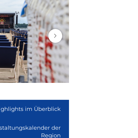
ighlights im Überblick
nstaltungskalender der
(Link
Region