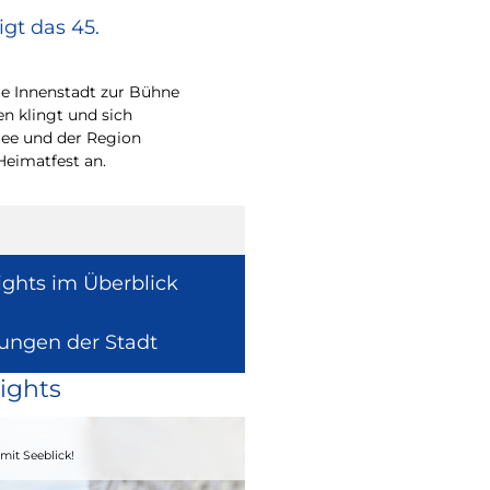
gt das 45.
Europa vor Ort
Wie europäische Förde
Region wirken, davon 
e Innenstadt zur Bühne
Europaabgeordnete fü
en klingt und sich
Radtke.
ee und der Region
Heimatfest an.
ights im Überblick
lungen der Stadt
ights
04. - 06.09.2026
mit Seeblick!
Heimatfest