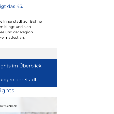
gt das 45.
Europa vor Ort
Wie europäische Förde
Region wirken, davon 
e Innenstadt zur Bühne
Europaabgeordnete fü
en klingt und sich
Radtke.
ee und der Region
Heimatfest an.
ights im Überblick
lungen der Stadt
ights
04. - 06.09.2026
mit Seeblick!
Heimatfest