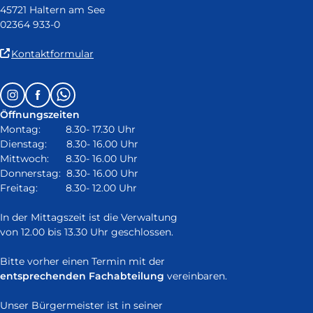
45721 Haltern am See
02364 933-0
(Link
Kontaktformular
ist
extern
Follow
Instagram
Facebook
Whatsapp
und
us
öffnet
Öffnungszeiten
on:
in
Montag: 8.30- 17.30 Uhr
neuem
Dienstag: 8.30- 16.00 Uhr
Fenster)
Mittwoch: 8.30- 16.00 Uhr
Donnerstag: 8.30- 16.00 Uhr
Freitag: 8.30- 12.00 Uhr
In der Mittagszeit ist die Verwaltung
von 12.00 bis 13.30 Uhr geschlossen.
Bitte vorher einen Termin mit der
entsprechenden Fachabteilung
vereinbaren.
Unser Bürgermeister ist in seiner