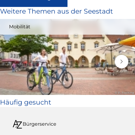
ist
Weitere Themen aus der Seestadt
extern
und
Mobilität
öffnet
in
neuem
Fenster)
© P. Foelting
Häufig gesucht
Bürgerservice