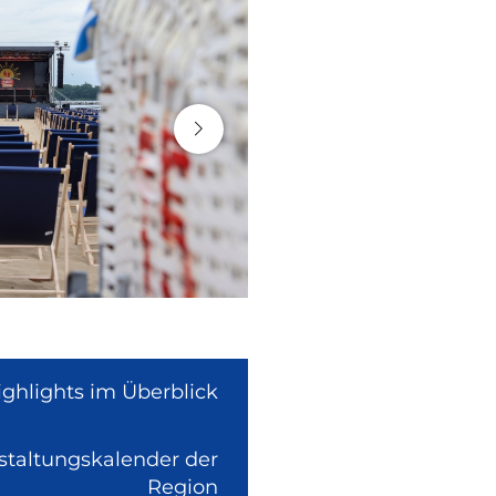
ighlights im Überblick
nstaltungskalender der
(Link
Region