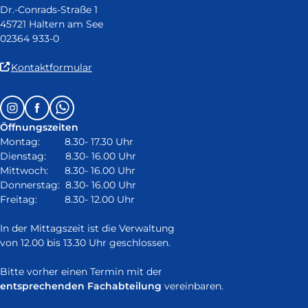
Dr.-Conrads-Straße 1
45721 Haltern am See
02364 933-0
(Link
Kontaktformular
ist
extern
Follow
Instagram
Facebook
Whatsapp
und
us
öffnet
Öffnungszeiten
on:
in
Montag: 8.30- 17.30 Uhr
neuem
Dienstag: 8.30- 16.00 Uhr
Fenster)
Mittwoch: 8.30- 16.00 Uhr
Donnerstag: 8.30- 16.00 Uhr
Freitag: 8.30- 12.00 Uhr
In der Mittagszeit ist die Verwaltung
von 12.00 bis 13.30 Uhr geschlossen.
Bitte vorher einen Termin mit der
entsprechenden Fachabteilung
vereinbaren.