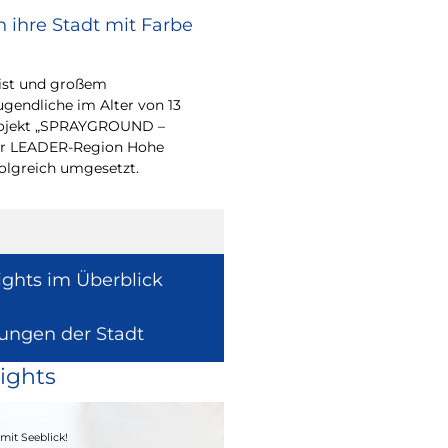
 ihre Stadt mit Farbe
Bürgerpreis Ehre
gesucht
eist und großem
Auch in diesem Jahr m
endliche im Alter von 13
wieder einen oder me
-Projekt „SPRAYGROUND –
für ihr herausragend
 der LEADER-Region Hohe
auszeichnen.
folgreich umgesetzt.
ights im Überblick
lungen der Stadt
ights
04. - 06.09.2026
mit Seeblick!
Heimatfest