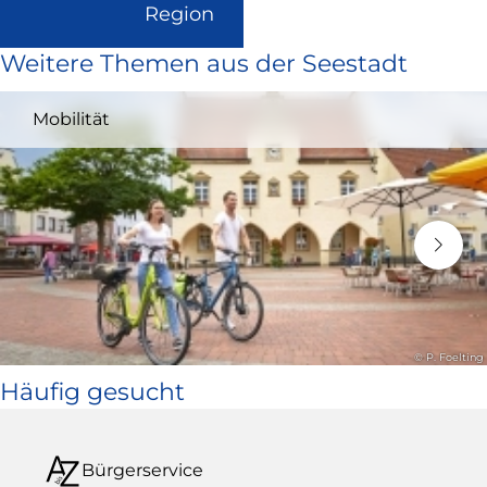
(Link
Region
ist
Weitere Themen aus der Seestadt
extern
und
Mobilität
öffnet
in
neuem
Fenster)
© P. Foelting
Häufig gesucht
Bürgerservice