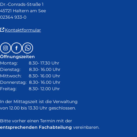
Dr.-Conrads-Straße 1
45721 Haltern am See
02364 933-0
(Link
Kontaktformular
ist
extern
Follow
Instagram
Facebook
Whatsapp
und
us
öffnet
Öffnungszeiten
on:
in
Montag: 8.30- 17.30 Uhr
neuem
Dienstag: 8.30- 16.00 Uhr
Fenster)
Mittwoch: 8.30- 16.00 Uhr
Donnerstag: 8.30- 16.00 Uhr
Freitag: 8.30- 12.00 Uhr
In der Mittagszeit ist die Verwaltung
von 12.00 bis 13.30 Uhr geschlossen.
Bitte vorher einen Termin mit der
entsprechenden Fachabteilung
vereinbaren.