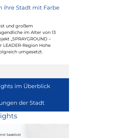
 ihre Stadt mit Farbe
Renovierungsarbe
Sommerferien
eist und großem
Während der Sommerfe
endliche im Alter von 13
See die unterrichtsfrei
-Projekt „SPRAYGROUND –
Modernisierungs-, Re
 der LEADER-Region Hohe
Instandhaltungsarbeite
folgreich umgesetzt.
Gebäuden umzusetzen
ights im Überblick
lungen der Stadt
ights
04. - 06.09.2026
mit Seeblick!
Heimatfest