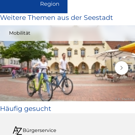
(Link
Region
ist
Weitere Themen aus der Seestadt
extern
und
Mobilität
öffnet
in
neuem
Fenster)
© P. Foelting
Häufig gesucht
Bürgerservice