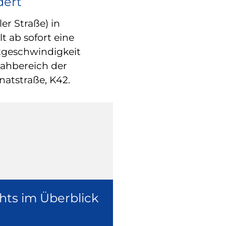
dert
FAMILIE
STADTBÜCHERE
er Straße) in
Sommerlesec
t ab sofort eine
tgeschwindigkeit
Anmeldungen
ahbereich der
möglich
atstraße, K42.
Lesen, hören, kr
gemeinsam Spaß 
Sommerleseclub
hts im Überblick