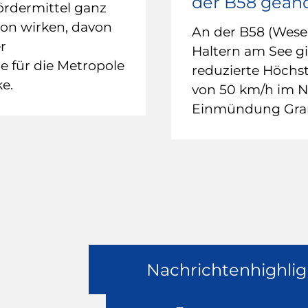
der B58 geän
ördermittel ganz
ion wirken, davon
An der B58 (Wesel
r
Haltern am See gil
 für die Metropole
reduzierte Höchs
e.
von 50 km/h im N
Einmündung Gran
Nachrichtenhighlig