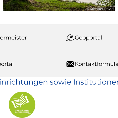
© Michael David
ermeister
Geoportal
ortal
Kontaktformula
einrichtungen sowie Institutione