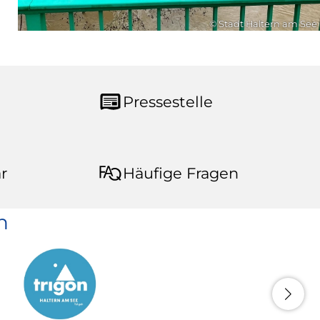
© Stadt Haltern am See
Pressestelle
r
Häufige Fragen
n