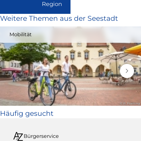
(Link
Region
ist
Weitere Themen aus der Seestadt
extern
und
Mobilität
öffnet
in
neuem
Fenster)
© P. Foelting
Häufig gesucht
Bürgerservice