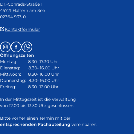
Dr.-Conrads-Straße 1
45721 Haltern am See
02364 933-0
(Link
Kontaktformular
ist
extern
Follow
Instagram
Facebook
Whatsapp
und
us
öffnet
Öffnungszeiten
on:
in
Montag: 8.30- 17.30 Uhr
neuem
Dienstag: 8.30- 16.00 Uhr
Fenster)
Mittwoch: 8.30- 16.00 Uhr
Donnerstag: 8.30- 16.00 Uhr
Freitag: 8.30- 12.00 Uhr
In der Mittagszeit ist die Verwaltung
von 12.00 bis 13.30 Uhr geschlossen.
Bitte vorher einen Termin mit der
entsprechenden Fachabteilung
vereinbaren.