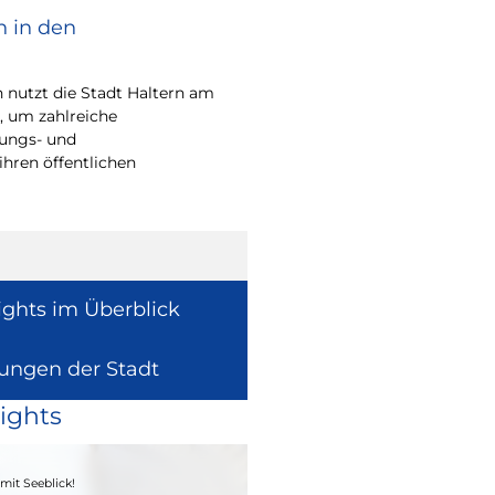
n in den
Bürgerpreis Ehre
gesucht
nutzt die Stadt Haltern am
Auch in diesem Jahr m
t, um zahlreiche
wieder einen oder me
rungs- und
für ihr herausragend
ihren öffentlichen
auszeichnen.
ights im Überblick
lungen der Stadt
ights
04. - 06.09.2026
mit Seeblick!
Heimatfest