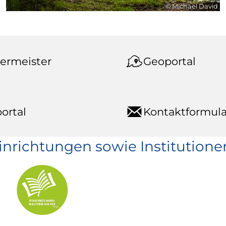
© Michael David
ermeister
Geoportal
ortal
Kontaktformula
einrichtungen sowie Institutione