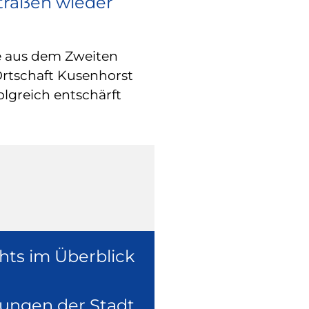
Straßen wieder
RATHAUS
Europa vor O
e aus dem Zweiten
Wie europäische
Ortschaft Kusenhorst
konkret in der 
olgreich entschärft
überzeugte sich
Europaabgeordne
Ruhr, Dennis Ra
hts im Überblick
lungen der Stadt