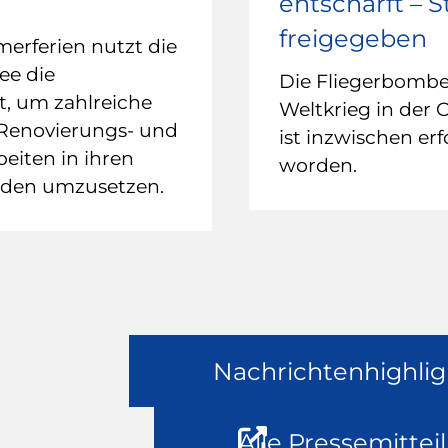
entschärft – 
freigegeben
rferien nutzt die
ee die
Die Fliegerbomb
it, um zahlreiche
Weltkrieg in der 
 Renovierungs- und
ist inzwischen erf
eiten in ihren
worden.
uden umzusetzen.
Nachrichtenhighlig
Alle Pressemittei