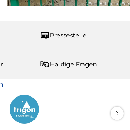
© Stadt Haltern am See
Pressestelle
r
Häufige Fragen
n