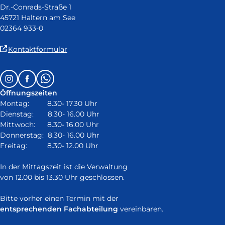
Dr.-Conrads-Straße 1
45721 Haltern am See
02364 933-0
(Link
Kontaktformular
ist
extern
Follow
Instagram
Facebook
Whatsapp
und
us
öffnet
Öffnungszeiten
on:
in
Montag: 8.30- 17.30 Uhr
neuem
Dienstag: 8.30- 16.00 Uhr
Fenster)
Mittwoch: 8.30- 16.00 Uhr
Donnerstag: 8.30- 16.00 Uhr
Freitag: 8.30- 12.00 Uhr
In der Mittagszeit ist die Verwaltung
von 12.00 bis 13.30 Uhr geschlossen.
Bitte vorher einen Termin mit der
entsprechenden Fachabteilung
vereinbaren.