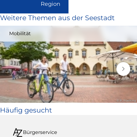
(Link
Region
ist
Weitere Themen aus der Seestadt
extern
und
Mobilität
öffnet
in
neuem
Fenster)
© P. Foelting
Häufig gesucht
Bürgerservice