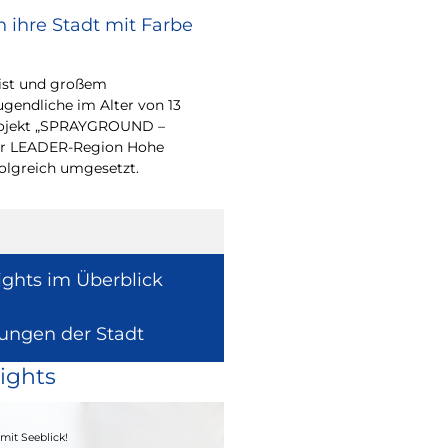
 ihre Stadt mit Farbe
Renovierungsarbe
Sommerferien
eist und großem
Während der Sommerfe
endliche im Alter von 13
See die unterrichtsfrei
-Projekt „SPRAYGROUND –
Modernisierungs-, Re
 der LEADER-Region Hohe
Instandhaltungsarbeite
folgreich umgesetzt.
Gebäuden umzusetzen
ights im Überblick
lungen der Stadt
ights
04. - 06.09.2026
mit Seeblick!
Heimatfest