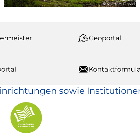
© Michael David
ermeister
Geoportal
ortal
Kontaktformula
einrichtungen sowie Institutione