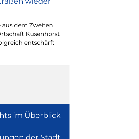
Straßen wieder
RATHAUS
Europa vor O
e aus dem Zweiten
Wie europäische
Ortschaft Kusenhorst
konkret in der 
olgreich entschärft
überzeugte sich
Europaabgeordne
Ruhr, Dennis Ra
hts im Überblick
lungen der Stadt