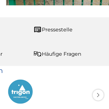
© Stadt Haltern am See
Pressestelle
r
Häufige Fragen
n