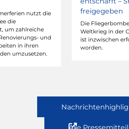
entschärft – 
freigegeben
rferien nutzt die
ee die
Die Fliegerbomb
it, um zahlreiche
Weltkrieg in der 
 Renovierungs- und
ist inzwischen erf
eiten in ihren
worden.
uden umzusetzen.
Nachrichtenhighlig
Alle Pressemittei