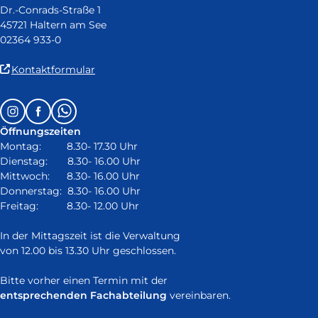
Dr.-Conrads-Straße 1
45721 Haltern am See
02364 933-0
(Link
Kontaktformular
ist
extern
Follow
Instagram
Facebook
Whatsapp
und
us
öffnet
Öffnungszeiten
on:
in
Montag: 8.30- 17.30 Uhr
neuem
Dienstag: 8.30- 16.00 Uhr
Fenster)
Mittwoch: 8.30- 16.00 Uhr
Donnerstag: 8.30- 16.00 Uhr
Freitag: 8.30- 12.00 Uhr
In der Mittagszeit ist die Verwaltung
von 12.00 bis 13.30 Uhr geschlossen.
Bitte vorher einen Termin mit der
entsprechenden Fachabteilung
vereinbaren.