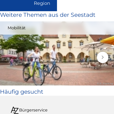
(Link
Region
ist
Weitere Themen aus der Seestadt
extern
und
Mobilität
öffnet
in
neuem
Fenster)
© P. Foelting
Häufig gesucht
Bürgerservice