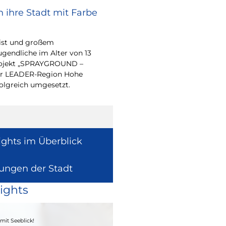
 ihre Stadt mit Farbe
Bürgerpreis Ehre
gesucht
eist und großem
Auch in diesem Jahr m
endliche im Alter von 13
wieder einen oder me
-Projekt „SPRAYGROUND –
für ihr herausragend
 der LEADER-Region Hohe
auszeichnen.
folgreich umgesetzt.
ights im Überblick
lungen der Stadt
ights
04. - 06.09.2026
mit Seeblick!
Heimatfest