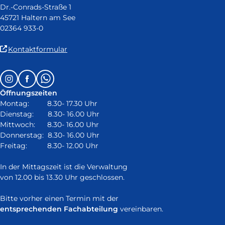
Dr.-Conrads-Straße 1
45721 Haltern am See
02364 933-0
(Link
Kontaktformular
ist
extern
Follow
Instagram
Facebook
Whatsapp
und
us
öffnet
Öffnungszeiten
on:
in
Montag: 8.30- 17.30 Uhr
neuem
Dienstag: 8.30- 16.00 Uhr
Fenster)
Mittwoch: 8.30- 16.00 Uhr
Donnerstag: 8.30- 16.00 Uhr
Freitag: 8.30- 12.00 Uhr
In der Mittagszeit ist die Verwaltung
von 12.00 bis 13.30 Uhr geschlossen.
Bitte vorher einen Termin mit der
entsprechenden Fachabteilung
vereinbaren.