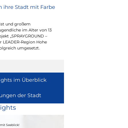
 ihre Stadt mit Farbe
Bürgerpreis Ehre
gesucht
eist und großem
Auch in diesem Jahr m
endliche im Alter von 13
wieder einen oder me
-Projekt „SPRAYGROUND –
für ihr herausragend
 der LEADER-Region Hohe
auszeichnen.
folgreich umgesetzt.
ights im Überblick
lungen der Stadt
ights
04. - 06.09.2026
mit Seeblick!
Heimatfest