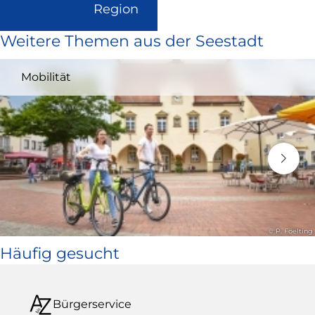
(Link
Region
ist
Weitere Themen aus der Seestadt
extern
und
Mobilität
öffnet
in
neuem
Fenster)
© P. Foelting
Häufig gesucht
Bürgerservice