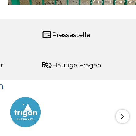
© Stadt Haltern am See
Pressestelle
r
Häufige Fragen
n