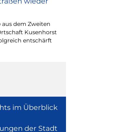
Straßen wieder
RATHAUS
Europa vor O
e aus dem Zweiten
Wie europäische
Ortschaft Kusenhorst
konkret in der 
olgreich entschärft
überzeugte sich
Europaabgeordne
Ruhr, Dennis Ra
hts im Überblick
lungen der Stadt