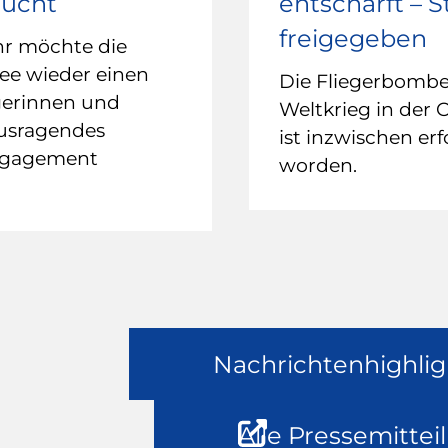
sucht
entschärft – 
freigegeben
hr möchte die
ee wieder einen
Die Fliegerbomb
gerinnen und
Weltkrieg in der 
ausragendes
ist inzwischen erf
ngagement
worden.
Nachrichtenhighlig
Alle Pressemittei