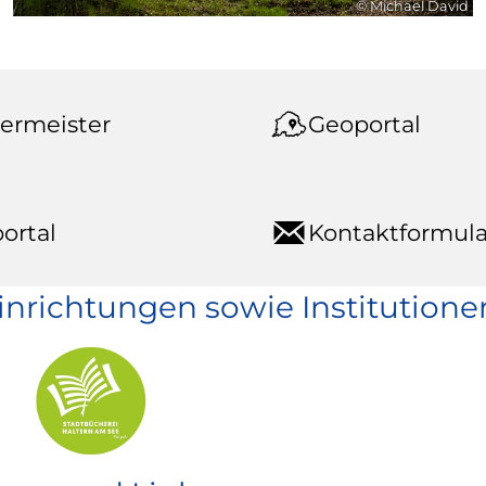
© Michael David
ermeister
Geoportal
ortal
Kontaktformula
einrichtungen sowie Institutione