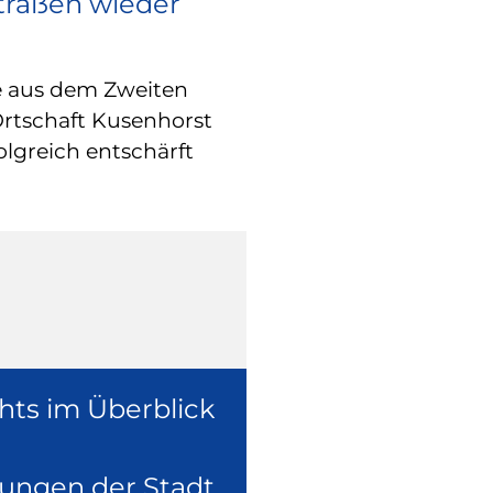
Straßen wieder
RATHAUS
Europa vor O
e aus dem Zweiten
Wie europäische
Ortschaft Kusenhorst
konkret in der 
olgreich entschärft
überzeugte sich
Europaabgeordne
Ruhr, Dennis Ra
hts im Überblick
lungen der Stadt