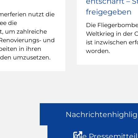
entschärft – 
freigegeben
rferien nutzt die
ee die
Die Fliegerbomb
it, um zahlreiche
Weltkrieg in der 
 Renovierungs- und
ist inzwischen erf
eiten in ihren
worden.
uden umzusetzen.
Nachrichtenhighlig
Alle Pressemittei