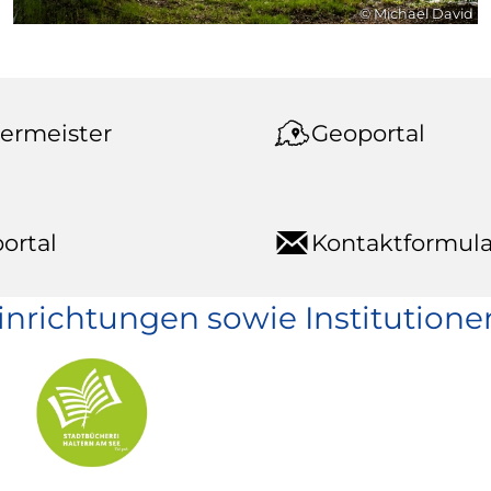
© Michael David
ermeister
Geoportal
ortal
Kontaktformula
einrichtungen sowie Institutione