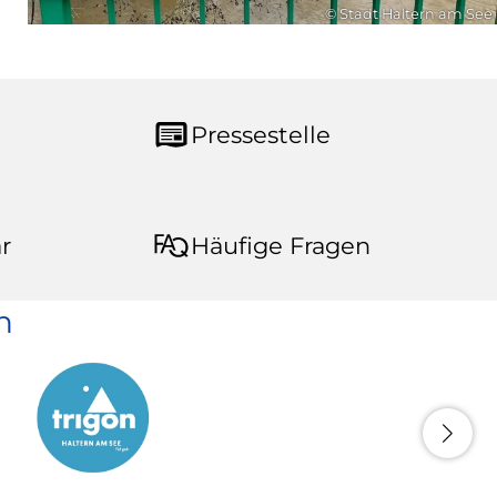
© Stadt Haltern am See
Pressestelle
r
Häufige Fragen
n