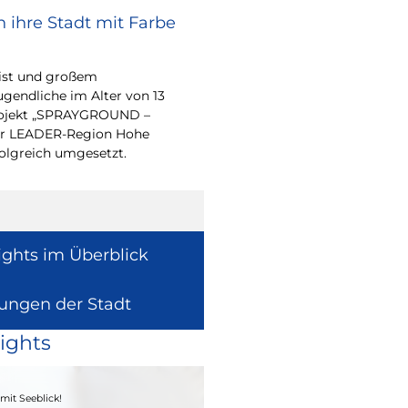
 ihre Stadt mit Farbe
Bürgerpreis Ehre
gesucht
eist und großem
Auch in diesem Jahr m
endliche im Alter von 13
wieder einen oder me
-Projekt „SPRAYGROUND –
für ihr herausragend
 der LEADER-Region Hohe
auszeichnen.
folgreich umgesetzt.
ights im Überblick
lungen der Stadt
ights
04. - 06.09.2026
mit Seeblick!
Heimatfest