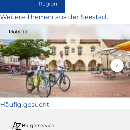
(Link
Region
ist
Weitere Themen aus der Seestadt
extern
und
Mobilität
öffnet
in
neuem
Fenster)
© P. Foelting
Häufig gesucht
Bürgerservice