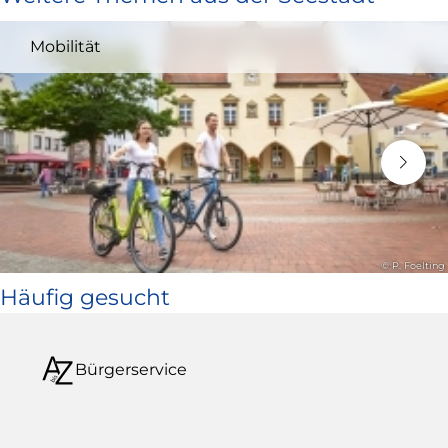
und
Mobilität
öffnet
in
neuem
Fenster)
© P. Foelting
Häufig gesucht
Bürgerservice