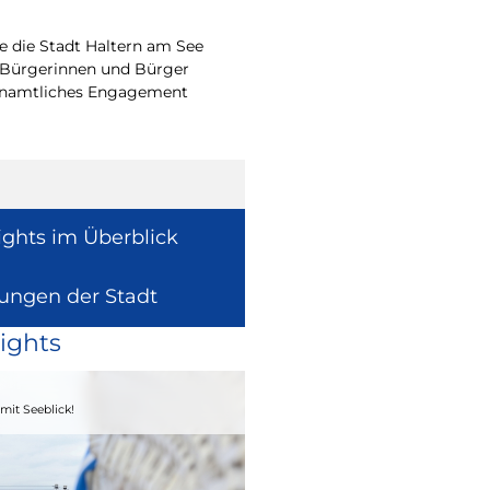
Straßen wieder f
 die Stadt Haltern am See
Die Fliegerbombe aus
 Bürgerinnen und Bürger
Ortschaft Kusenhorst i
renamtliches Engagement
entschärft worden.
ights im Überblick
lungen der Stadt
ights
04. - 06.09.2026
mit Seeblick!
Heimatfest