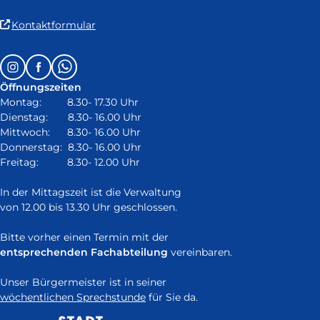
(Link
Kontaktformular
ist
extern
Follow
Instagram
Facebook
Whatsapp
und
us
öffnet
Öffnungszeiten
on:
in
Montag: 8.30- 17.30 Uhr
neuem
Dienstag: 8.30- 16.00 Uhr
Fenster)
Mittwoch: 8.30- 16.00 Uhr
Donnerstag: 8.30- 16.00 Uhr
Freitag: 8.30- 12.00 Uhr
In der Mittagszeit ist die Verwaltung
von 12.00 bis 13.30 Uhr geschlossen.
Bitte vorher einen Termin mit der
entsprechenden Fachabteilung
vereinbaren.
Unser Bürgermeister ist in seiner
wöchentlichen Sprechstunde
für Sie da.