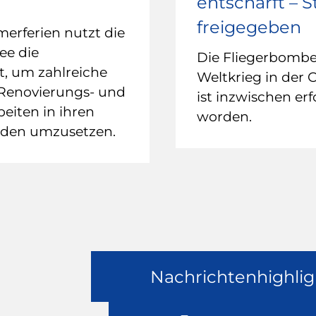
entschärft – 
freigegeben
rferien nutzt die
ee die
Die Fliegerbomb
it, um zahlreiche
Weltkrieg in der 
 Renovierungs- und
ist inzwischen erf
eiten in ihren
worden.
uden umzusetzen.
Nachrichtenhighlig