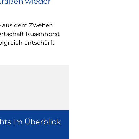
Straßen wieder
RATHAUS
Europa vor O
e aus dem Zweiten
Wie europäische
Ortschaft Kusenhorst
konkret in der 
olgreich entschärft
überzeugte sich
Europaabgeordne
Ruhr, Dennis Ra
hts im Überblick