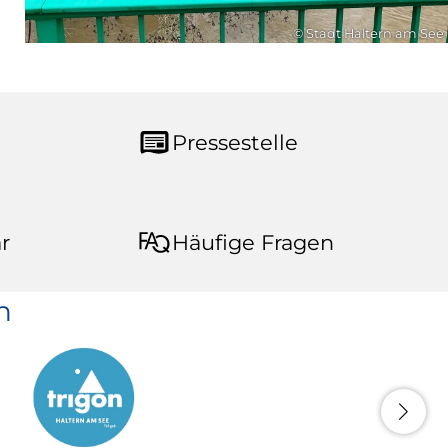
© Stadt Haltern am See
Pressestelle
r
Häufige Fragen
n