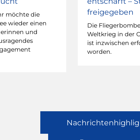
sucht
entschärft – 
freigegeben
hr möchte die
ee wieder einen
Die Fliegerbomb
gerinnen und
Weltkrieg in der 
ausragendes
ist inzwischen erf
ngagement
worden.
Nachrichtenhighlig