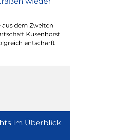
Straßen wieder
RATHAUS
Europa vor O
e aus dem Zweiten
Wie europäische
Ortschaft Kusenhorst
konkret in der 
olgreich entschärft
überzeugte sich
Europaabgeordne
Ruhr, Dennis Ra
hts im Überblick