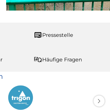
© Stadt Haltern am See
Pressestelle
r
Häufige Fragen
n