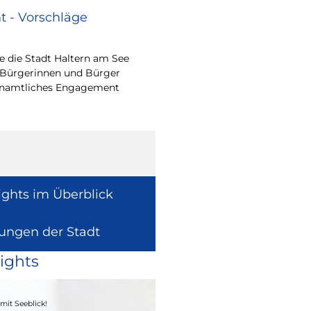
 - Vorschläge
Renovierungsarbe
Sommerferien
 die Stadt Haltern am See
Während der Sommerfe
 Bürgerinnen und Bürger
See die unterrichtsfrei
renamtliches Engagement
Modernisierungs-, Re
Instandhaltungsarbeite
Gebäuden umzusetzen
ights im Überblick
lungen der Stadt
ights
04. - 06.09.2026
mit Seeblick!
Heimatfest