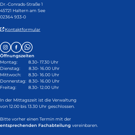
Dr.-Conrads-Straße 1
45721 Haltern am See
02364 933-0
(Link
Kontaktformular
ist
extern
Follow
Instagram
Facebook
Whatsapp
und
us
öffnet
Öffnungszeiten
on:
in
Montag: 8.30- 17.30 Uhr
neuem
Dienstag: 8.30- 16.00 Uhr
Fenster)
Mittwoch: 8.30- 16.00 Uhr
Donnerstag: 8.30- 16.00 Uhr
Freitag: 8.30- 12.00 Uhr
In der Mittagszeit ist die Verwaltung
von 12.00 bis 13.30 Uhr geschlossen.
Bitte vorher einen Termin mit der
entsprechenden Fachabteilung
vereinbaren.