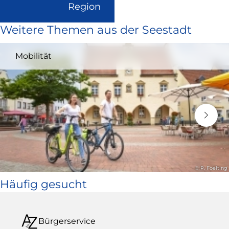
(Link
Region
ist
Weitere Themen aus der Seestadt
extern
und
Mobilität
öffnet
in
neuem
Fenster)
© P. Foelting
Häufig gesucht
Bürgerservice