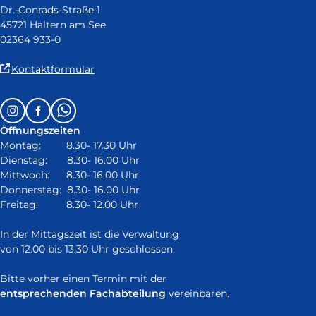
Dr.-Conrads-Straße 1
45721 Haltern am See
02364 933-0
(Link
Kontaktformular
ist
extern
Follow
Instagram
Facebook
Whatsapp
und
us
öffnet
Öffnungszeiten
on:
in
Montag: 8.30- 17.30 Uhr
neuem
Dienstag: 8.30- 16.00 Uhr
Fenster)
Mittwoch: 8.30- 16.00 Uhr
Donnerstag: 8.30- 16.00 Uhr
Freitag: 8.30- 12.00 Uhr
In der Mittagszeit ist die Verwaltung
von 12.00 bis 13.30 Uhr geschlossen.
Bitte vorher einen Termin mit der
entsprechenden Fachabteilung
vereinbaren.