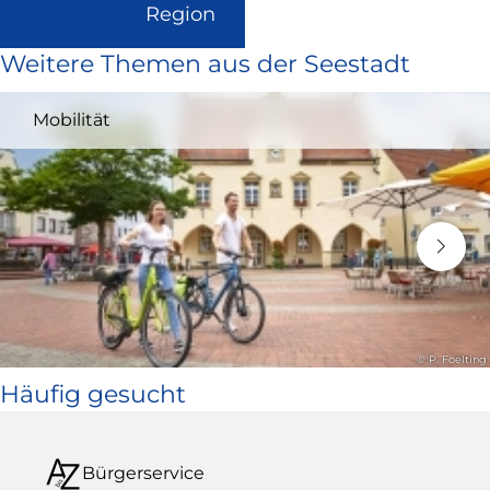
(Link
Region
ist
Weitere Themen aus der Seestadt
extern
und
Mobilität
öffnet
in
neuem
Fenster)
© P. Foelting
Häufig gesucht
Bürgerservice