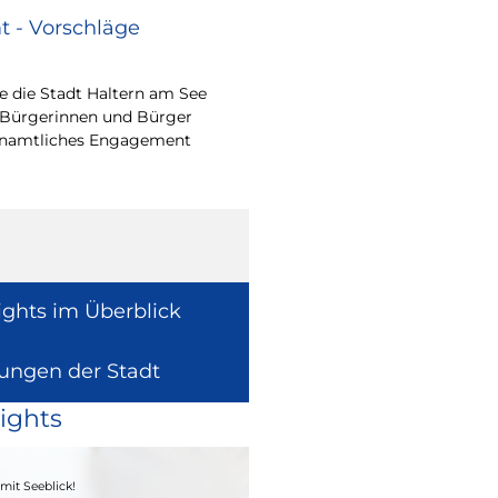
 - Vorschläge
Renovierungsarbe
Sommerferien
 die Stadt Haltern am See
Während der Sommerfe
 Bürgerinnen und Bürger
See die unterrichtsfrei
renamtliches Engagement
Modernisierungs-, Re
Instandhaltungsarbeite
Gebäuden umzusetzen
ights im Überblick
lungen der Stadt
ights
04. - 06.09.2026
mit Seeblick!
Heimatfest