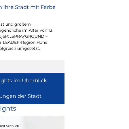
 ihre Stadt mit Farbe
Bürgerpreis Ehre
gesucht
eist und großem
Auch in diesem Jahr m
endliche im Alter von 13
wieder einen oder me
-Projekt „SPRAYGROUND –
für ihr herausragend
 der LEADER-Region Hohe
auszeichnen.
folgreich umgesetzt.
ights im Überblick
lungen der Stadt
ights
04. - 06.09.2026
mit Seeblick!
Heimatfest