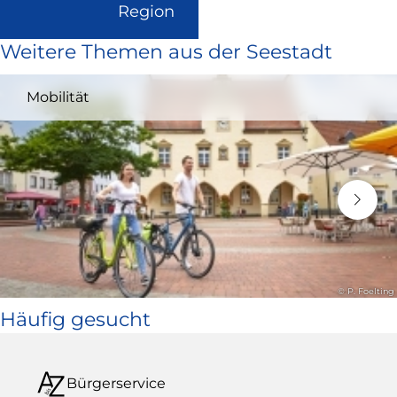
(Link
Region
ist
Weitere Themen aus der Seestadt
extern
und
Mobilität
öffnet
in
neuem
Fenster)
© P. Foelting
Häufig gesucht
Bürgerservice