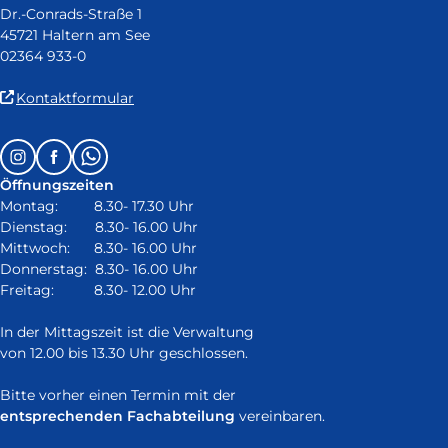
Dr.-Conrads-Straße 1
45721 Haltern am See
02364 933-0
(Link
Kontaktformular
ist
extern
Follow
Instagram
Facebook
Whatsapp
und
us
öffnet
Öffnungszeiten
on:
in
Montag: 8.30- 17.30 Uhr
neuem
Dienstag: 8.30- 16.00 Uhr
Fenster)
Mittwoch: 8.30- 16.00 Uhr
Donnerstag: 8.30- 16.00 Uhr
Freitag: 8.30- 12.00 Uhr
In der Mittagszeit ist die Verwaltung
von 12.00 bis 13.30 Uhr geschlossen.
Bitte vorher einen Termin mit der
entsprechenden Fachabteilung
vereinbaren.