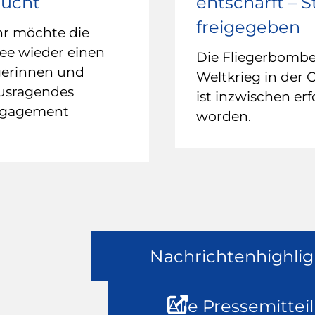
sucht
entschärft – 
freigegeben
hr möchte die
ee wieder einen
Die Fliegerbomb
gerinnen und
Weltkrieg in der 
ausragendes
ist inzwischen erf
ngagement
worden.
Nachrichtenhighlig
Alle Pressemittei