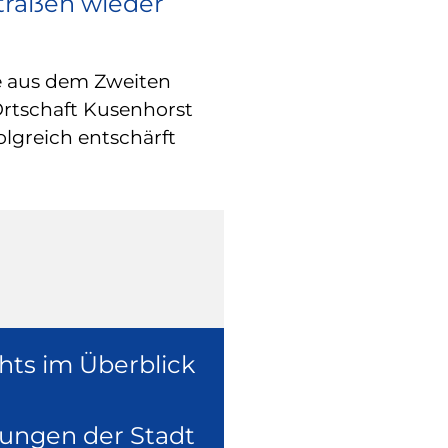
Straßen wieder
RATHAUS
Europa vor O
e aus dem Zweiten
Wie europäische
Ortschaft Kusenhorst
konkret in der 
olgreich entschärft
überzeugte sich
Europaabgeordne
Ruhr, Dennis Ra
hts im Überblick
lungen der Stadt