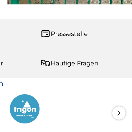
© Stadt Haltern am See
Pressestelle
r
Häufige Fragen
n