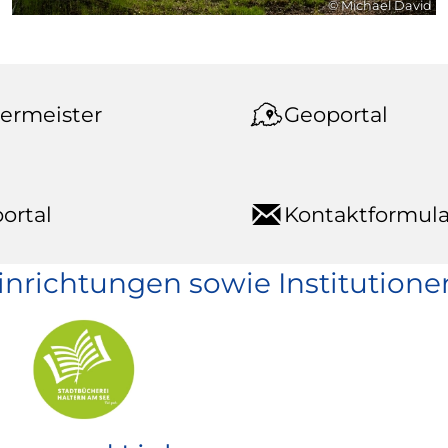
© Michael David
ermeister
Geoportal
ortal
Kontaktformula
einrichtungen sowie Institutione