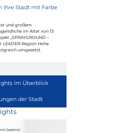
 ihre Stadt mit Farbe
Bürgerpreis Ehre
gesucht
eist und großem
Auch in diesem Jahr m
endliche im Alter von 13
wieder einen oder me
-Projekt „SPRAYGROUND –
für ihr herausragend
 der LEADER-Region Hohe
auszeichnen.
folgreich umgesetzt.
ights im Überblick
lungen der Stadt
ights
04. - 06.09.2026
mit Seeblick!
Heimatfest