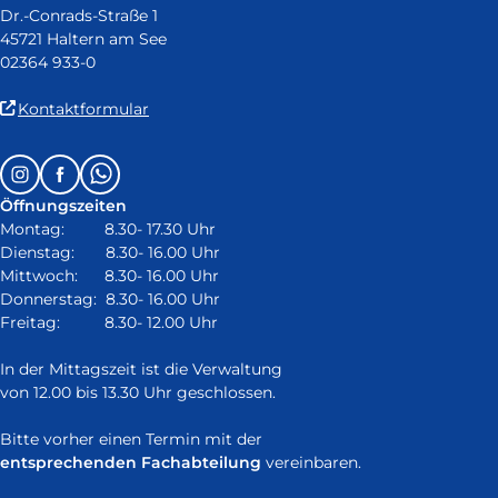
Dr.-Conrads-Straße 1
45721 Haltern am See
02364 933-0
(Link
Kontaktformular
ist
extern
Follow
Instagram
Facebook
Whatsapp
und
us
öffnet
Öffnungszeiten
on:
in
Montag: 8.30- 17.30 Uhr
neuem
Dienstag: 8.30- 16.00 Uhr
Fenster)
Mittwoch: 8.30- 16.00 Uhr
Donnerstag: 8.30- 16.00 Uhr
Freitag: 8.30- 12.00 Uhr
In der Mittagszeit ist die Verwaltung
von 12.00 bis 13.30 Uhr geschlossen.
Bitte vorher einen Termin mit der
entsprechenden Fachabteilung
vereinbaren.