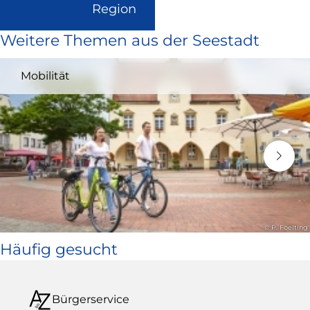
(Link
Region
ist
Weitere Themen aus der Seestadt
extern
und
Mobilität
öffnet
in
neuem
Fenster)
© P. Foelting
Häufig gesucht
Bürgerservice