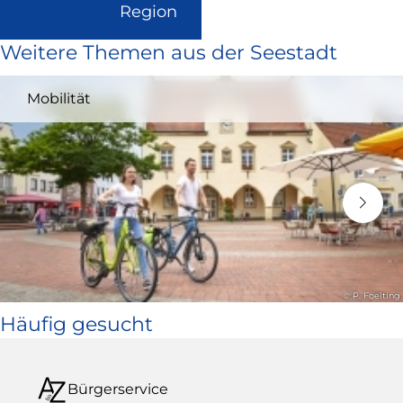
(Link
Region
ist
Weitere Themen aus der Seestadt
extern
und
Mobilität
öffnet
in
neuem
Fenster)
© P. Foelting
Häufig gesucht
Bürgerservice