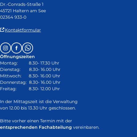
Dr.-Conrads-Straße 1
45721 Haltern am See
02364 933-0
(Link
Kontaktformular
ist
extern
Follow
Instagram
Facebook
Whatsapp
und
us
öffnet
Öffnungszeiten
on:
in
Montag: 8.30- 17.30 Uhr
neuem
Dienstag: 8.30- 16.00 Uhr
Fenster)
Mittwoch: 8.30- 16.00 Uhr
Donnerstag: 8.30- 16.00 Uhr
Freitag: 8.30- 12.00 Uhr
In der Mittagszeit ist die Verwaltung
von 12.00 bis 13.30 Uhr geschlossen.
Bitte vorher einen Termin mit der
entsprechenden Fachabteilung
vereinbaren.