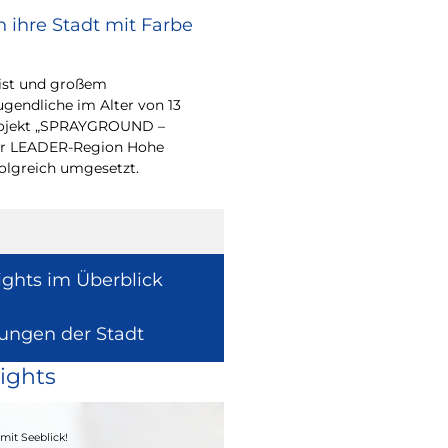
 ihre Stadt mit Farbe
Renovierungsarbe
Sommerferien
eist und großem
Während der Sommerfe
endliche im Alter von 13
See die unterrichtsfrei
-Projekt „SPRAYGROUND –
Modernisierungs-, Re
 der LEADER-Region Hohe
Instandhaltungsarbeite
folgreich umgesetzt.
Gebäuden umzusetzen
ights im Überblick
lungen der Stadt
ights
04. - 06.09.2026
mit Seeblick!
Heimatfest