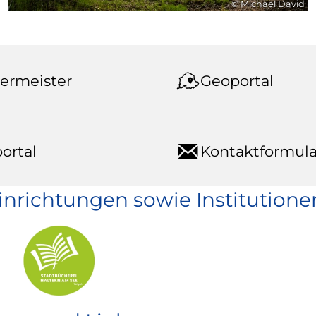
© Michael David
ermeister
Geoportal
ortal
Kontaktformula
einrichtungen sowie Institutione