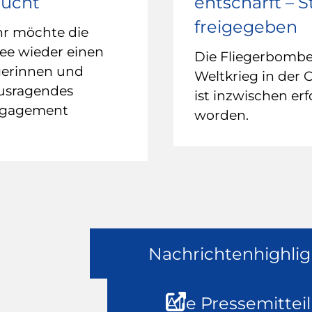
sucht
entschärft – 
freigegeben
hr möchte die
ee wieder einen
Die Fliegerbomb
gerinnen und
Weltkrieg in der 
ausragendes
ist inzwischen erf
ngagement
worden.
Nachrichtenhighlig
Alle Pressemittei