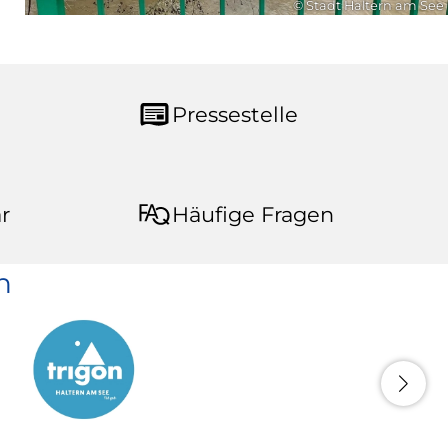
© Stadt Haltern am See
Pressestelle
r
Häufige Fragen
n