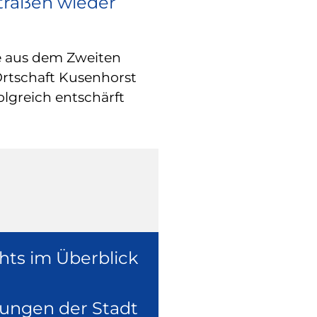
Straßen wieder
RATHAUS
Europa vor O
e aus dem Zweiten
Wie europäische
Ortschaft Kusenhorst
konkret in der 
olgreich entschärft
überzeugte sich
Europaabgeordne
Ruhr, Dennis Ra
hts im Überblick
lungen der Stadt