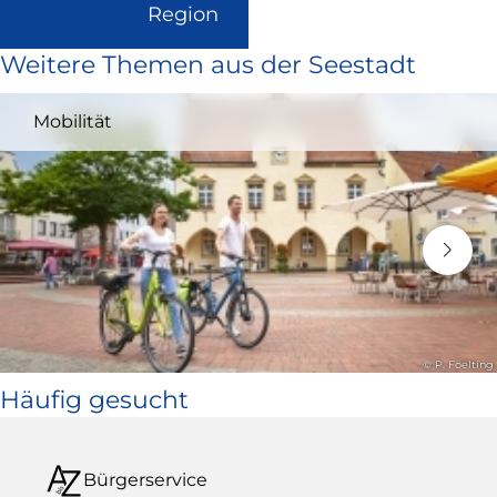
(Link
Region
ist
Weitere Themen aus der Seestadt
extern
und
Mobilität
öffnet
in
neuem
Fenster)
© P. Foelting
Häufig gesucht
Bürgerservice