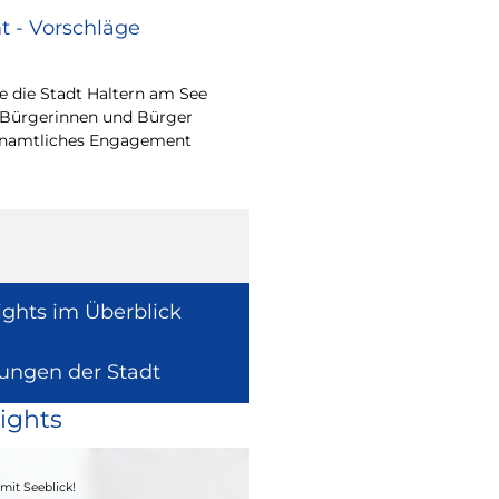
 - Vorschläge
Renovierungsarbe
Sommerferien
 die Stadt Haltern am See
Während der Sommerfe
 Bürgerinnen und Bürger
See die unterrichtsfrei
renamtliches Engagement
Modernisierungs-, Re
Instandhaltungsarbeite
Gebäuden umzusetzen
ights im Überblick
lungen der Stadt
ights
04. - 06.09.2026
mit Seeblick!
Heimatfest