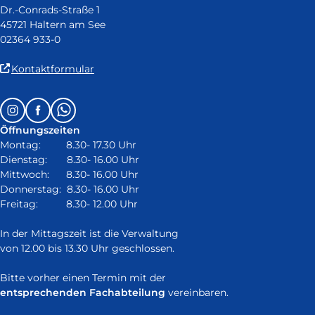
Dr.-Conrads-Straße 1
45721 Haltern am See
02364 933-0
(Link
Kontaktformular
ist
extern
Follow
Instagram
Facebook
Whatsapp
und
us
öffnet
Öffnungszeiten
on:
in
Montag: 8.30- 17.30 Uhr
neuem
Dienstag: 8.30- 16.00 Uhr
Fenster)
Mittwoch: 8.30- 16.00 Uhr
Donnerstag: 8.30- 16.00 Uhr
Freitag: 8.30- 12.00 Uhr
In der Mittagszeit ist die Verwaltung
von 12.00 bis 13.30 Uhr geschlossen.
Bitte vorher einen Termin mit der
entsprechenden Fachabteilung
vereinbaren.