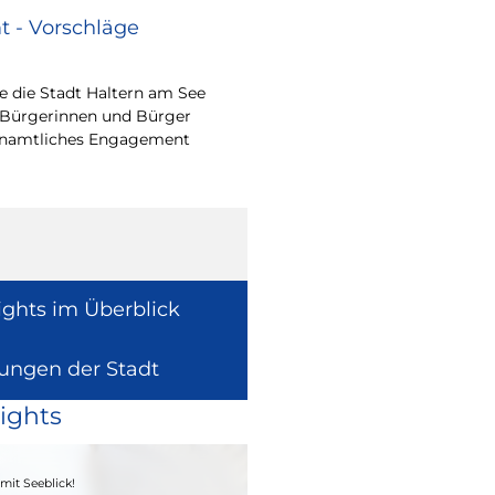
 - Vorschläge
Renovierungsarbe
Sommerferien
 die Stadt Haltern am See
Während der Sommerfe
 Bürgerinnen und Bürger
See die unterrichtsfrei
renamtliches Engagement
Modernisierungs-, Re
Instandhaltungsarbeite
Gebäuden umzusetzen
ights im Überblick
lungen der Stadt
ights
04. - 06.09.2026
mit Seeblick!
Heimatfest