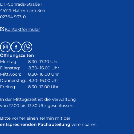
Dr.-Conrads-Straße 1
45721 Haltern am See
02364 933-0
(Link
Kontaktformular
ist
extern
Follow
Instagram
Facebook
Whatsapp
und
us
öffnet
Öffnungszeiten
on:
in
Montag: 8.30- 17.30 Uhr
neuem
Dienstag: 8.30- 16.00 Uhr
Fenster)
Mittwoch: 8.30- 16.00 Uhr
Donnerstag: 8.30- 16.00 Uhr
Freitag: 8.30- 12.00 Uhr
In der Mittagszeit ist die Verwaltung
von 12.00 bis 13.30 Uhr geschlossen.
Bitte vorher einen Termin mit der
entsprechenden Fachabteilung
vereinbaren.