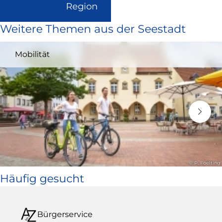
(Link
Region
ist
Weitere Themen aus der Seestadt
extern
und
Mobilität
öffnet
in
neuem
Fenster)
© P. Foelting
Häufig gesucht
Bürgerservice