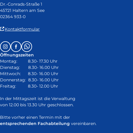
Dr.-Conrads-Straße 1
45721 Haltern am See
02364 933-0
(Link
Kontaktformular
ist
extern
Follow
Instagram
Facebook
Whatsapp
und
us
öffnet
Öffnungszeiten
on:
in
Montag: 8.30- 17.30 Uhr
neuem
Dienstag: 8.30- 16.00 Uhr
Fenster)
Mittwoch: 8.30- 16.00 Uhr
Donnerstag: 8.30- 16.00 Uhr
Freitag: 8.30- 12.00 Uhr
In der Mittagszeit ist die Verwaltung
von 12.00 bis 13.30 Uhr geschlossen.
Bitte vorher einen Termin mit der
entsprechenden Fachabteilung
vereinbaren.