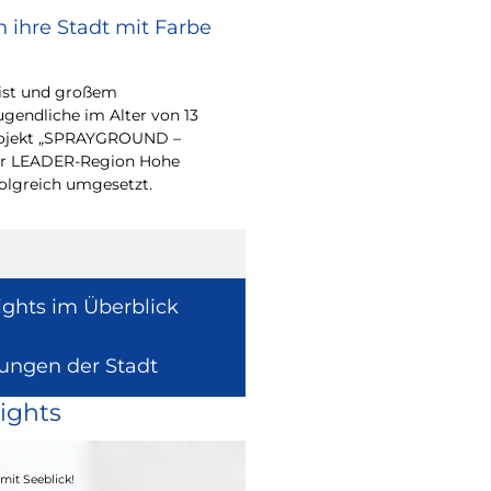
 ihre Stadt mit Farbe
Renovierungsarbe
Sommerferien
eist und großem
Während der Sommerfe
endliche im Alter von 13
See die unterrichtsfrei
-Projekt „SPRAYGROUND –
Modernisierungs-, Re
 der LEADER-Region Hohe
Instandhaltungsarbeite
folgreich umgesetzt.
Gebäuden umzusetzen
ights im Überblick
lungen der Stadt
ights
04. - 06.09.2026
mit Seeblick!
Heimatfest