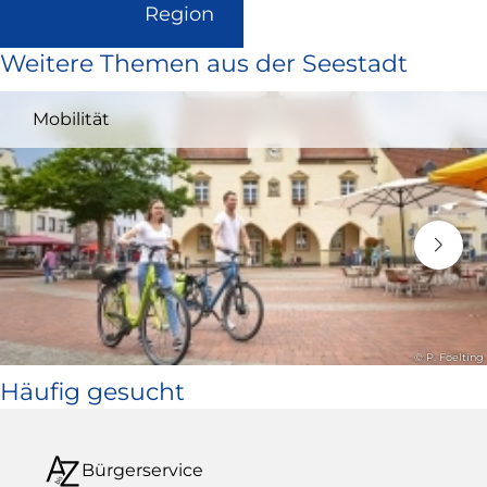
(Link
Region
ist
Weitere Themen aus der Seestadt
extern
und
Mobilität
öffnet
in
neuem
Fenster)
© P. Foelting
Häufig gesucht
Bürgerservice